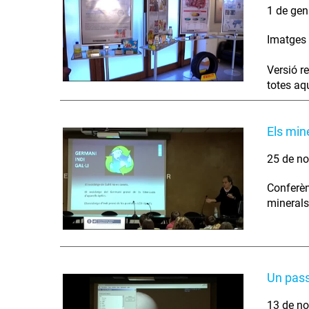
1 de gen
Imatges 
Versió r
totes aq
Els mine
25 de no
Conferèn
minerals
Un pass
13 de no