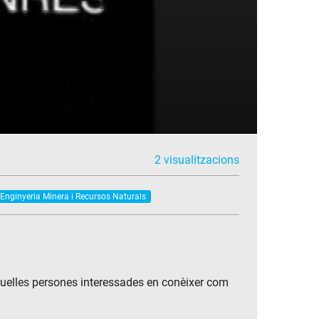
2 visualitzacions
Enginyeria Minera i Recursos Naturals
aquelles persones interessades en conèixer com