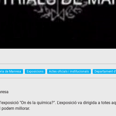
eria de Manresa
Exposicions
Actes oficials i institucionals
Departament d'
nresa
'exposició "On és la química?". L'exposició va dirigida a totes 
l podem millorar.