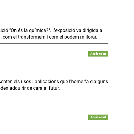
ció "On és la química?". L'exposició va dirigida a
n, com el transformem i com el podem millorar.
Accés obert
senten els usos i aplicacions que l'home fa d'alguns
en adquirir de cara al futur.
Accés obert