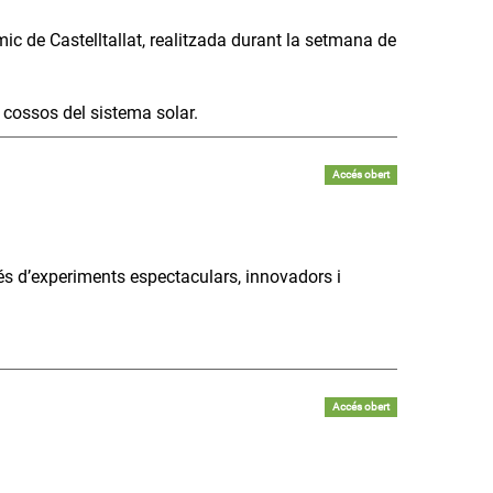
mic de Castelltallat, realitzada durant la setmana de
s cossos del sistema solar.
Accés obert
és d’experiments espectaculars, innovadors i
Accés obert