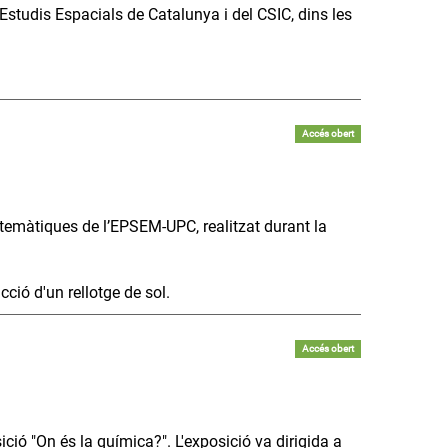
’Estudis Espacials de Catalunya i del CSIC, dins les
Accés obert
matemàtiques de l’EPSEM-UPC, realitzat durant la
cció d'un rellotge de sol.
Accés obert
ció "On és la química?". L'exposició va dirigida a