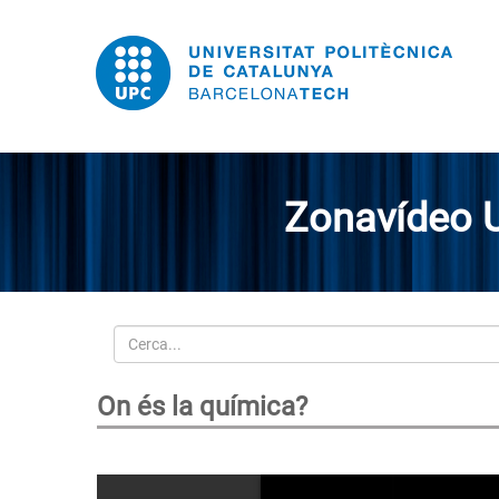
Zonavídeo 
Cerca
On és la química?