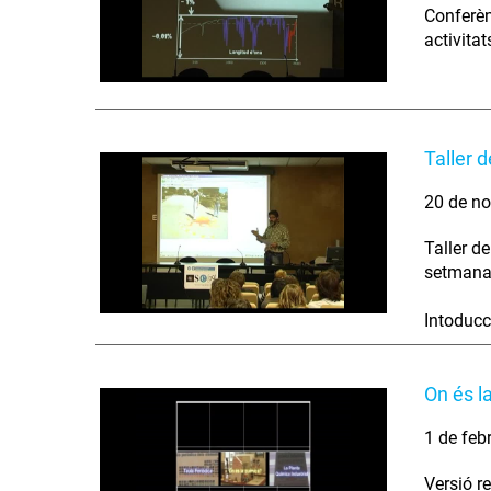
Conferèn
activita
Taller d
20 de no
Taller d
setmana 
Intoducci
On és l
1 de feb
Versió r