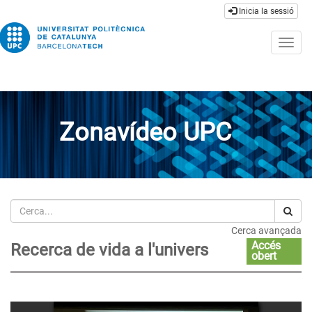
Inicia la sessió
Togg
navig
Zonavídeo UPC
Cerca
Cerca avançada
Accés
Recerca de vida a l'univers
obert