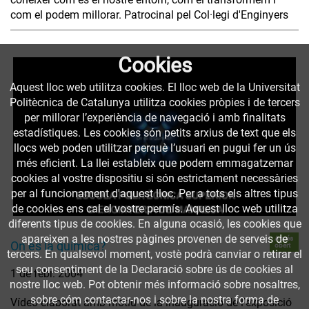
com el podem millorar. Patrocinal pel Col·legi d'Enginyers
Cookies
Aquest lloc web utilitza cookies. El lloc web de la Universitat
Politècnica de Catalunya utilitza cookies pròpies i de tercers
per millorar l’experiència de navegació i amb finalitats
estadístiques. Les cookies són petits arxius de text que els
llocs web poden utilitzar perquè l’usuari en pugui fer un ús
més eficient. La llei estableix que podem emmagatzemar
cookies al vostre dispositiu si són estrictament necessàries
per al funcionament d'aquest lloc. Per a tots els altres tipus
de cookies ens cal el vostre permís. Aquest lloc web utilitza
diferents tipus de cookies. En alguna ocasió, les cookies que
apareixen a les nostres pàgines provenen de serveis de
Accés
On és la química?
obert
tercers. En qualsevol moment, vostè podrà canviar o retirar el
seu consentiment de la Declaració sobre ús de cookies al
1 de febr. 2004
nostre lloc web. Pot obtenir més informació sobre nosaltres,
sobre cóm contactar-nos i sobre la nostra forma de
Vídeo elaborat amb motiu de la inauguració de l'exposició