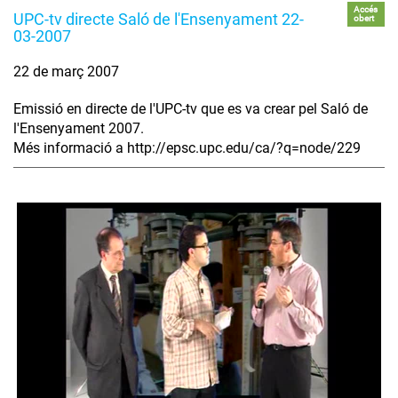
Accés
UPC-tv directe Saló de l'Ensenyament 22-
obert
03-2007
22 de març 2007
Emissió en directe de l'UPC-tv que es va crear pel Saló de
l'Ensenyament 2007.
Més informació a http://epsc.upc.edu/ca/?q=node/229