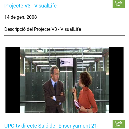
Accés
Projecte V3 - VisualLife
obert
14 de gen. 2008
Descripció del Projecte V3 - VisualLife
Accés
UPC-tv directe Saló de l'Ensenyament 21-
obert