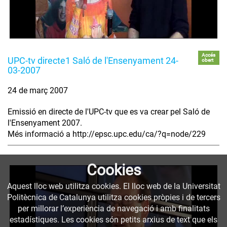
Accés
UPC-tv directe1 Saló de l'Ensenyament 24-
obert
03-2007
24 de març 2007
Emissió en directe de l'UPC-tv que es va crear pel Saló de
l'Ensenyament 2007.
Més informació a http://epsc.upc.edu/ca/?q=node/229
Cookies
Aquest lloc web utilitza cookies. El lloc web de la Universitat
Politècnica de Catalunya utilitza cookies pròpies i de tercers
per millorar l’experiència de navegació i amb finalitats
estadístiques. Les cookies són petits arxius de text que els