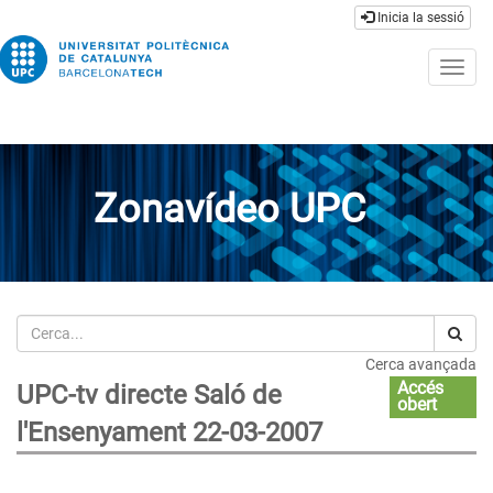
Inicia la sessió
Togg
navig
Zonavídeo UPC
Cerca
Cerca avançada
Accés
UPC-tv directe Saló de
obert
l'Ensenyament 22-03-2007