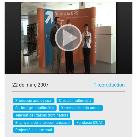
22 de març 2007
1 reproduction
Producció audiovisual
Creació multimèdia
So, imatge i multimèdia
Xarxes de banda ampla
Telemàtica i xarxes d’ordinadors
Enginyeria de la telecomunicació
Fundació I2CAT
Projecció institucional