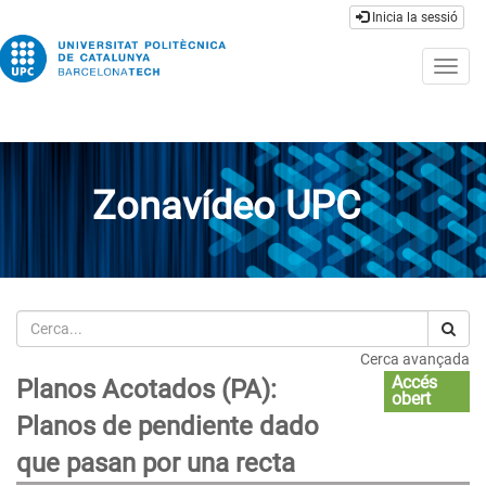
Inicia la sessió
Togg
navig
Zonavídeo UPC
Cerca
Cerca avançada
Accés
Planos Acotados (PA):
obert
Planos de pendiente dado
que pasan por una recta