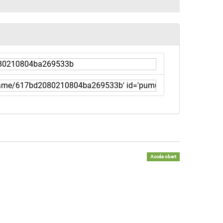
Accés obert
a