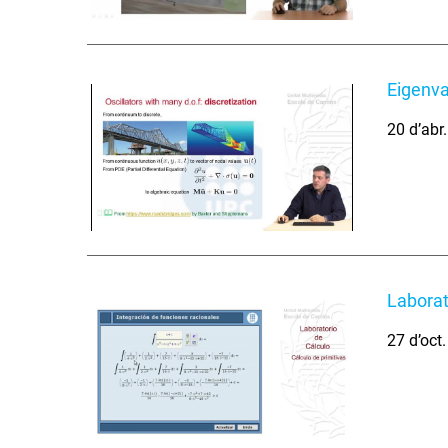
Eigenva
20 d’abr
Laborat
27 d’oct