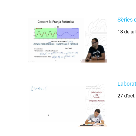
Sèries 
18 de ju
Laborat
27 d’oct