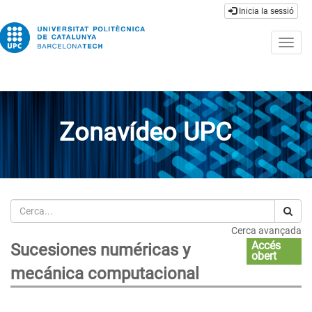
Inicia la sessió
Togg
navig
Zonavídeo UPC
Cerca
Cerca avançada
Accés
Sucesiones numéricas y
obert
mecánica computacional