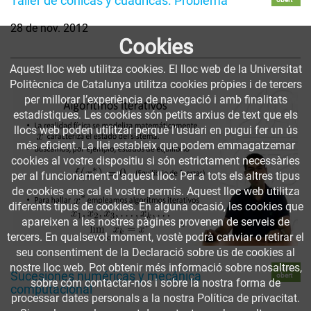
Taller de cónicas y cuádricas. Problema
28 de nov. 2012
Cookies
Aquest lloc web utilitza cookies. El lloc web de la Universitat
Politècnica de Catalunya utilitza cookies pròpies i de tercers
per millorar l’experiència de navegació i amb finalitats
estadístiques. Les cookies són petits arxius de text que els
llocs web poden utilitzar perquè l’usuari en pugui fer un ús
més eficient. La llei estableix que podem emmagatzemar
cookies al vostre dispositiu si són estrictament necessàries
per al funcionament d'aquest lloc. Per a tots els altres tipus
de cookies ens cal el vostre permís. Aquest lloc web utilitza
diferents tipus de cookies. En alguna ocasió, les cookies que
apareixen a les nostres pàgines provenen de serveis de
tercers. En qualsevol moment, vostè podrà canviar o retirar el
seu consentiment de la Declaració sobre ús de cookies al
nostre lloc web. Pot obtenir més informació sobre nosaltres,
Accés
Sucesiones numéricas y mecánica
obert
sobre cóm contactar-nos i sobre la nostra forma de
computacional
processar dates personals a la nostra Política de privacitat.