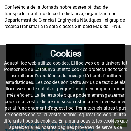
Conferència de la Jornada sobre sostenibilidad del
transporte marítimo de corta distancia, organitzada pel
Departament de Ciència i Enginyeria Nàutiques i el grup de
recercaTransmar a la sala d'actes Sinibald Mas de l'FNB.
Cookies
Aquest lloc web utilitza cookies. El lloc web de la Universitat
Politècnica de Catalunya utilitza cookies pròpies i de tercers
per millorar l’experiència de navegació i amb finalitats
estadístiques. Les cookies són petits arxius de text que els
llocs web poden utilitzar perquè l’usuari en pugui fer un ús
més eficient. La llei estableix que podem emmagatzemar
cookies al vostre dispositiu si són estrictament necessàries
per al funcionament d'aquest lloc. Per a tots els altres tipus
de cookies ens cal el vostre permís. Aquest lloc web utilitza
diferents tipus de cookies. En alguna ocasió, les cookies que
Accés
Los NOx generados en los motores
obert
apareixen a les nostres pàgines provenen de serveis de
marinos y medidas para su eliminación.