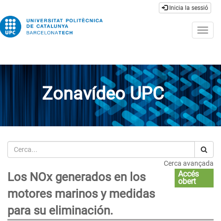
Inicia la sessió
Togg
navig
Zonavídeo UPC
Cerca
Cerca avançada
Accés
Los NOx generados en los
obert
motores marinos y medidas
para su eliminación.