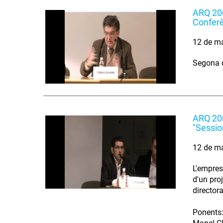
ARQ 200
Conferè
12 de m
Segona c
ARQ 200
"Sessio
12 de m
L'empres
d'un pro
directora
Ponents