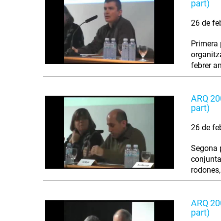
part)
26 de fe
Primera 
organitz
febrer a
ARQ 200
part)
26 de fe
Segona p
conjunta
rodones,
ARQ 200
part)