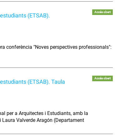
Accés obert
i estudiants (ETSAB).
ra conferència "Noves perspectives professionals":
Accés obert
i estudiants (ETSAB). Taula
l per a Arquitectes i Estudiants, amb la
AB i Laura Valverde Aragón (Departament