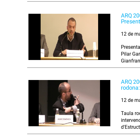
ARQ 200
Present
12 de m
Presenta
Pilar Gar
Gianfran
ARQ 200
rodona: 
12 de m
Taula ro
interven
d'Estruct