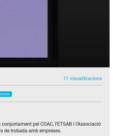
11 visualitzacions
cionals
es conjuntament pel COAC, l’ETSAB i l’Associació
pais de trobada amb empreses.