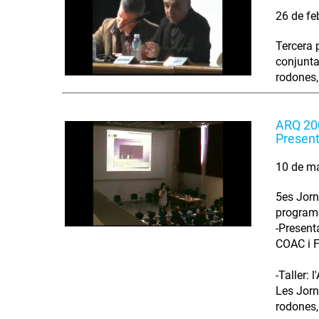
26 de fe
Tercera 
conjunta
rodones,
ARQ 200
Presenta
10 de m
5es Jorn
program
-Present
COAC i F
-Taller:
Les Jorn
rodones,