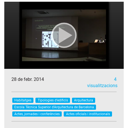
28 de febr. 2014
4
visualitzacions
Habitatges
Tipologies d’edificis
Arquitectura
Escola Tècnica Superior d'Arquitectura de Barcelona
Actes, jornades i conferències
Actes oficials i institucionals