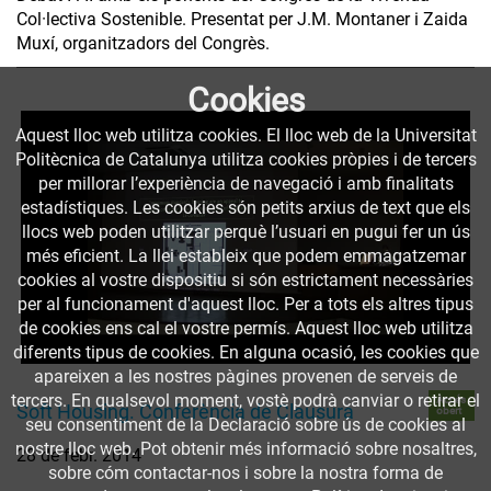
Col·lectiva Sostenible. Presentat per J.M. Montaner i Zaida
Muxí, organitzadors del Congrès.
Cookies
Aquest lloc web utilitza cookies. El lloc web de la Universitat
Politècnica de Catalunya utilitza cookies pròpies i de tercers
per millorar l’experiència de navegació i amb finalitats
estadístiques. Les cookies són petits arxius de text que els
llocs web poden utilitzar perquè l’usuari en pugui fer un ús
més eficient. La llei estableix que podem emmagatzemar
cookies al vostre dispositiu si són estrictament necessàries
per al funcionament d'aquest lloc. Per a tots els altres tipus
de cookies ens cal el vostre permís. Aquest lloc web utilitza
diferents tipus de cookies. En alguna ocasió, les cookies que
apareixen a les nostres pàgines provenen de serveis de
tercers. En qualsevol moment, vostè podrà canviar o retirar el
Accés
Soft Housing. Conferència de Clausura
obert
seu consentiment de la Declaració sobre ús de cookies al
nostre lloc web. Pot obtenir més informació sobre nosaltres,
28 de febr. 2014
sobre cóm contactar-nos i sobre la nostra forma de