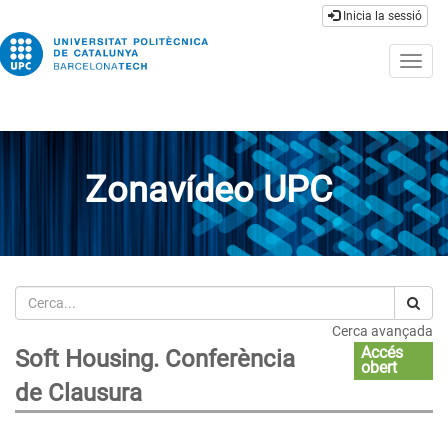
Inicia la sessió
Togg
navig
Zonavídeo UPC
Cerca
Cerca avançada
Accés
Soft Housing. Conferència
obert
de Clausura