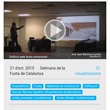
21 d’oct. 2015
Setmana de la
21
Fusta de Catalunya
visualitzacions
Arquitectura
Fusta
Materials de construcció
Edificació
Escola Tècnica Superior d'Arquitectura de Barcelona
Actes, jornades i conferències
Actes oficials i institucionals