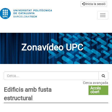
Inicia la sessió
Togg
navig
Zonavídeo UPC
Cerca
Cerca avançada
Accés
Edificis amb fusta
obert
estructural