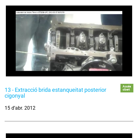
Accés
13 - Extracció brida estanqueitat posterior
obert
cigonyal
15 d’abr. 2012