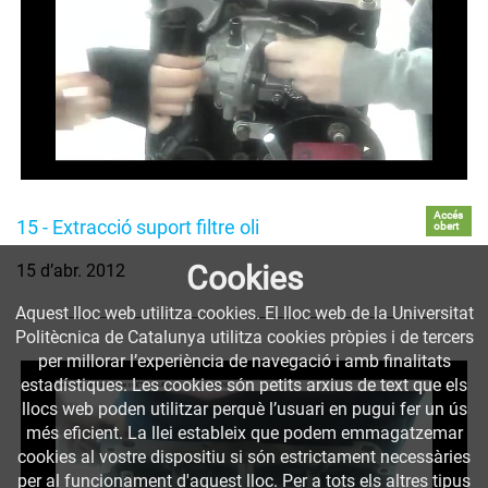
Accés
15 - Extracció suport filtre oli
obert
Cookies
15 d’abr. 2012
Aquest lloc web utilitza cookies. El lloc web de la Universitat
Politècnica de Catalunya utilitza cookies pròpies i de tercers
per millorar l’experiència de navegació i amb finalitats
estadístiques. Les cookies són petits arxius de text que els
llocs web poden utilitzar perquè l’usuari en pugui fer un ús
més eficient. La llei estableix que podem emmagatzemar
cookies al vostre dispositiu si són estrictament necessàries
per al funcionament d'aquest lloc. Per a tots els altres tipus