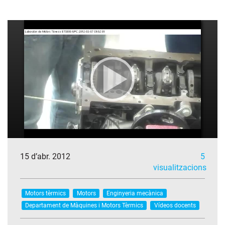
15 d’abr. 2012
5
visualitzacions
Motors tèrmics
Motors
Enginyeria mecànica
Departament de Màquines i Motors Tèrmics
Vídeos docents