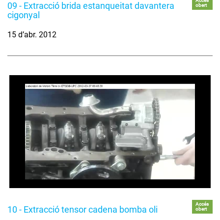
Accés
09 - Extracció brida estanqueitat davantera
obert
cigonyal
15 d’abr. 2012
Accés
10 - Extracció tensor cadena bomba oli
obert