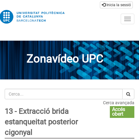
Inicia la sessió
Togg
navig
Zonavídeo UPC
Cerca
Cerca avançada
Accés
13 - Extracció brida
obert
estanqueitat posterior
cigonyal