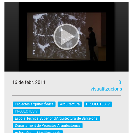
16 de febr. 2011
3
visualitzacions
Projectes arquitectònics
Arquitectura
PROJECTES IV
PROJECTES V
Escola Tècnica Superior d'Arquitectura de Barcelona
Departament de Projectes Arquitectònics
Actes oficials i institucionals