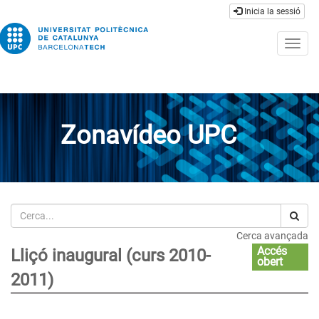
Inicia la sessió
Togg
navig
Zonavídeo UPC
Cerca
Cerca avançada
Accés
Lliçó inaugural (curs 2010-
obert
2011)