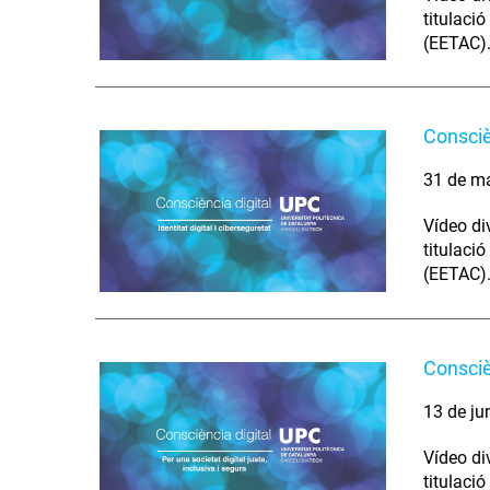
titulaci
(EETAC).
Conscièn
31 de m
Vídeo di
titulaci
(EETAC).
Conscièn
13 de ju
Vídeo di
titulaci