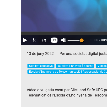
13 de juny 2022
Per una societat digital justa
Qualitat educativa
Qualitat i innovació docent
Vídeos
Escola d'Enginyeria de Telecomunicació i Aeroespacial de Ca
Vídeo divulgatiu creat per Click and Safe UPC pe
Telemàtica" de l'Escola d'Enginyeria de Teleco