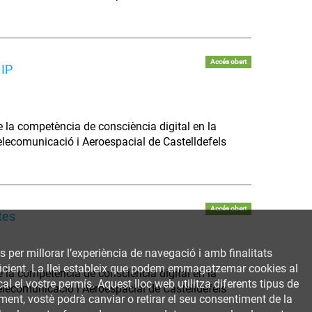
Accés obert
 IP
e la competència de consciència digital en la
Telecomunicació i Aeroespacial de Castelldefels
Accés obert
etes
rs per millorar l’experiència de navegació i amb finalitats
 eficient. La llei estableix que podem emmagatzemar cookies al
e la competència de consciència digital en la
al el vostre permís. Aquest lloc web utilitza diferents tipus de
Telecomunicació i Aeroespacial de Castelldefels
ent, vostè podrà canviar o retirar el seu consentiment de la