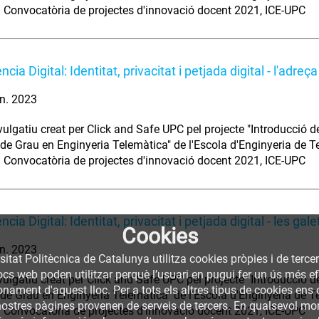
 Convocatòria de projectes d'innovació docent 2021, ICE-UPC
cia Digital: Identitat, privacitat i petjada digital - l'adreça
n. 2023
vulgatiu creat per Click and Safe UPC pel projecte "Introducció d
ó de Grau en Enginyeria Telemàtica" de l'Escola d'Enginyeria de 
 Convocatòria de projectes d'innovació docent 2021, ICE-UPC
cia Digital: Identitat, privacitat i petjada digital - les gal
Cookies
n. 2023
sitat Politècnica de Catalunya utilitza cookies pròpies i de terce
llocs web poden utilitzar perquè l’usuari en pugui fer un ús més
vulgatiu creat per Click and Safe UPC pel projecte "Introducció d
nament d'aquest lloc. Per a tots els altres tipus de cookies ens c
ó de Grau en Enginyeria Telemàtica" de l'Escola d'Enginyeria de 
nostres pàgines provenen de serveis de tercers. En qualsevol mom
 Convocatòria de projectes d'innovació docent 2021, ICE-UPC