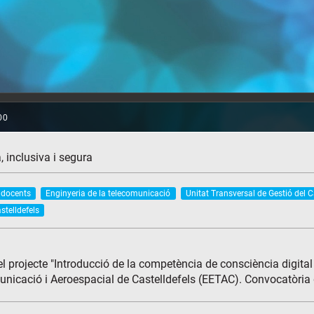
, inclusiva i segura
 docents
Enginyeria de la telecomunicació
Unitat Transversal de Gestió del 
stelldefels
l projecte "Introducció de la competència de consciència digital 
municació i Aeroespacial de Castelldefels (EETAC). Convocatòria