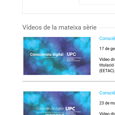
Vídeos de la mateixa sèrie
Conscièn
17 de ge
Vídeo di
titulaci
(EETAC).
Conscièn
23 de m
Vídeo di