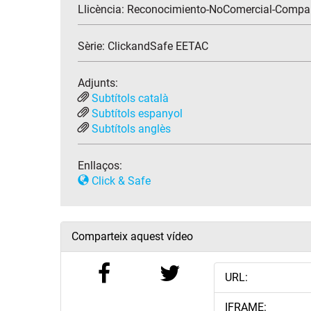
Llicència: Reconocimiento-NoComercial-Compart
Sèrie:
ClickandSafe EETAC
Adjunts:
Subtítols català
Subtítols espanyol
Subtítols anglès
Enllaços:
Click & Safe
Comparteix aquest vídeo
URL:
IFRAME: