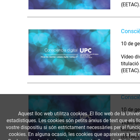
(EETAC).
Conscièn
10 de ge
Vídeo di
titulaci
(EETAC).
Conscièn
10 de ge
Aquest lloc web utilitza cookies. El lloc web de la Univer
estadístiques. Les cookies són petits arxius de text que els 
Vídeo di
vostre dispositiu si són estrictament necessàries per al funcio
titulaci
cookies. En alguna ocasió, les cookies que apareixen a les 
(EETAC).