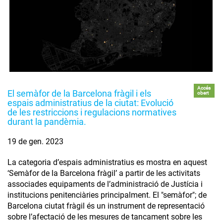
Accés
El semàfor de la Barcelona fràgil i els
obert
espais administratius de la ciutat: Evolució
de les restriccions i regulacions normatives
durant la pandèmia.
19 de gen. 2023
La categoria d’espais administratius es mostra en aquest
‘Semàfor de la Barcelona fràgil’ a partir de les activitats
associades equipaments de l’administració de Justícia i
institucions penitenciàries principalment. El "semàfor"; de
Barcelona ciutat fràgil és un instrument de representació
sobre l’afectació de les mesures de tancament sobre les