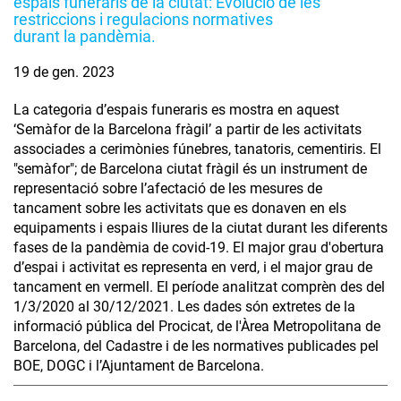
espais funeraris de la ciutat: Evolució de les
restriccions i regulacions normatives
durant la pandèmia.
19 de gen. 2023
La categoria d’espais funeraris es mostra en aquest
‘Semàfor de la Barcelona fràgil’ a partir de les activitats
associades a cerimònies fúnebres, tanatoris, cementiris. El
"semàfor"; de Barcelona ciutat fràgil és un instrument de
representació sobre l’afectació de les mesures de
tancament sobre les activitats que es donaven en els
equipaments i espais lliures de la ciutat durant les diferents
fases de la pandèmia de covid-19. El major grau d'obertura
d’espai i activitat es representa en verd, i el major grau de
tancament en vermell. El període analitzat comprèn des del
1/3/2020 al 30/12/2021. Les dades són extretes de la
informació pública del Procicat, de l'Àrea Metropolitana de
Barcelona, del Cadastre i de les normatives publicades pel
BOE, DOGC i l’Ajuntament de Barcelona.