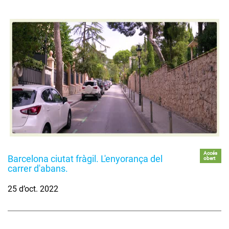
Accés
Barcelona ciutat fràgil. L'enyorança del
obert
carrer d'abans.
25 d’oct. 2022