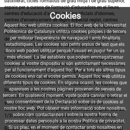
batxillerat, cicles formatius de grau mitjà i de grau superior,
espais per a cursos de formació d’educadors en el lleure,
centres d’educació d’adults, escoles oficials d’idiomes,
Cookies
centres d’ensenyament de règim especial reglat, centres
Aquest lloc web utilitza cookies. El lloc web de la Universitat
que imparteixen formació professional per a l’ocupació de
Politècnica de Catalunya utilitza cookies pròpies i de tercers
dependents del Departament d’Empresa i Treball, activitats
per millorar l’experiència de navegació i amb finalitats
de formació de caràcter presencial del Consorci per a la
estadístiques. Les cookies són petits arxius de text que els
Normalització Lingüística de Catalunya, centres
llocs web poden utilitzar perquè l’usuari en pugui fer un ús
universitaris, campus i facultats, espais per a seminaris i
més eficient. La llei estableix que podem emmagatzemar
congressos científics i residències per a investigadors,
cookies al vostre dispositiu si són estrictament necessàries
espais de lleure infantil i juvenil. El "semàfor"; de Barcelona
per al funcionament d'aquest lloc. Per a tots els altres tipus
ciutat fràgil és un instrument de representació sobre
de cookies ens cal el vostre permís. Aquest lloc web utilitza
l’afectació de les mesures de tancament sobre les
diferents tipus de cookies. En alguna ocasió, les cookies que
activitats que es donaven en els equipaments i espais
apareixen a les nostres pàgines provenen de serveis de
lliures de la ciutat durant les diferents fases de la
tercers. En qualsevol moment, vostè podrà canviar o retirar el
pandèmia de covid-19. El major grau d'obertura d’espai i
seu consentiment de la Declaració sobre ús de cookies al
activitat es representa en verd, i el major grau de
nostre lloc web. Pot obtenir més informació sobre nosaltres,
tancament en vermell. El període analitzat comprèn des del
sobre cóm contactar-nos i sobre la nostra forma de
1/3/2020 al 30/12/2021. Les dades són extretes de la
processar dates personals a la nostra Política de privacitat.
informació pública del Procicat, de l'Àrea Metropolitana de
Si us plau, en el moment de contactar amb nosaltres en
Barcelona, del Cadastre i de les normatives publicades pel