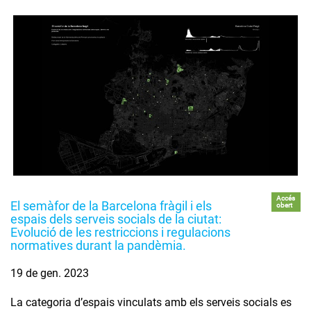
Accés
El semàfor de la Barcelona fràgil i els
obert
espais dels serveis socials de la ciutat:
Evolució de les restriccions i regulacions
normatives durant la pandèmia.
19 de gen. 2023
La categoria d’espais vinculats amb els serveis socials es