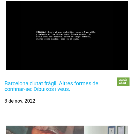
Accés
Barcelona ciutat fràgil. Altres formes de
obert
confinar-se: Dibuixos i veus.
3 de nov. 2022