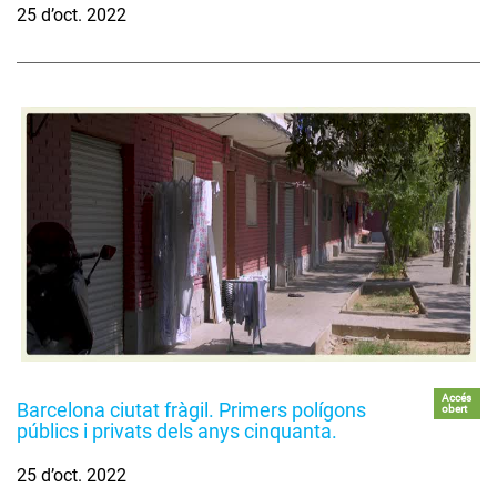
25 d’oct. 2022
Accés
Barcelona ciutat fràgil. Primers polígons
obert
públics i privats dels anys cinquanta.
25 d’oct. 2022