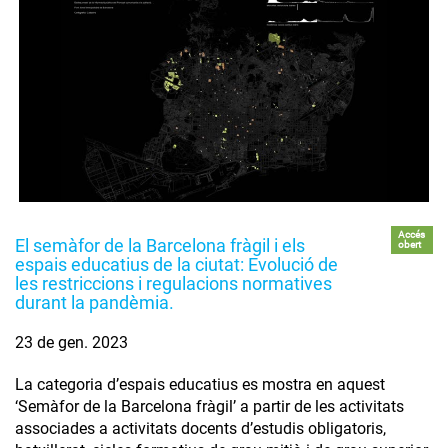
Accés
El semàfor de la Barcelona fràgil i els
obert
espais educatius de la ciutat: Evolució de
les restriccions i regulacions normatives
durant la pandèmia.
23 de gen. 2023
La categoria d’espais educatius es mostra en aquest
‘Semàfor de la Barcelona fràgil’ a partir de les activitats
associades a activitats docents d’estudis obligatoris,