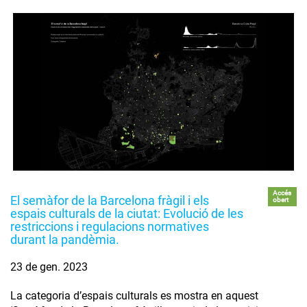
Accés
El semàfor de la Barcelona fràgil i els
obert
espais culturals de la ciutat: Evolució de les
restriccions i regulacions normatives
durant la pandèmia.
23 de gen. 2023
La categoria d’espais culturals es mostra en aquest