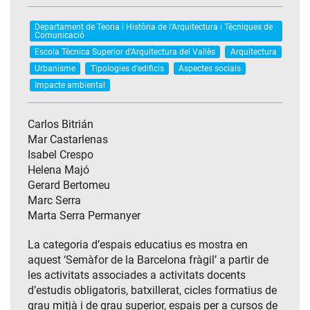
Departament de Teoria i Història de l'Arquitectura i Tècniques de
Comunicació
Escola Tècnica Superior d'Arquitectura del Vallès
Arquitectura
Urbanisme
Tipologies d’edificis
Aspectes socials
Impacte ambiental
Carlos Bitrián
Mar Castarlenas
Isabel Crespo
Helena Majó
Gerard Bertomeu
Marc Serra
Marta Serra Permanyer
La categoria d’espais educatius es mostra en
aquest ‘Semàfor de la Barcelona fràgil’ a partir de
les activitats associades a activitats docents
d’estudis obligatoris, batxillerat, cicles formatius de
grau mitjà i de grau superior, espais per a cursos de