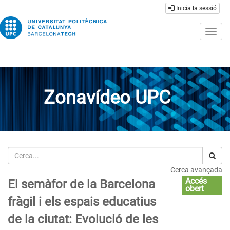
Inicia la sessió
Togg
navig
Zonavídeo UPC
Cerca
Cerca avançada
Accés
El semàfor de la Barcelona
obert
fràgil i els espais educatius
de la ciutat: Evolució de les