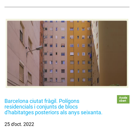
Accés
Barcelona ciutat fràgil. Polígons
obert
residencials i conjunts de blocs
d'habitatges posteriors als anys seixanta.
25 d’oct. 2022