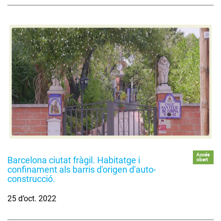
Accés
Barcelona ciutat fràgil. Habitatge i
obert
confinament als barris d'origen d'auto-
construcció.
25 d’oct. 2022