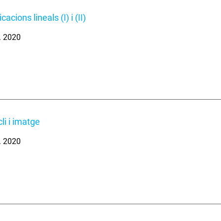
cacions lineals (I) i (II)
. 2020
li i imatge
. 2020