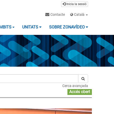
Inicia la sessió
Contacte
Català
MBITS
UNITATS
SOBRE ZONAVÍDEO
Cerca avançada
Accés obert