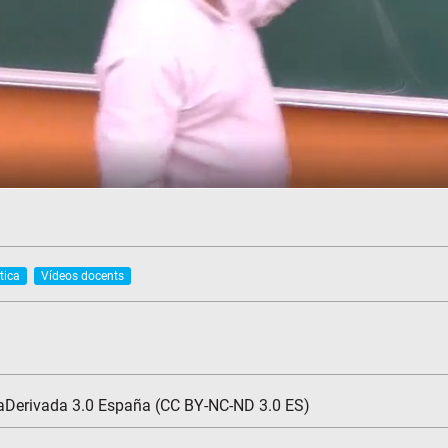
tica
Vídeos docents
aDerivada 3.0 España (CC BY-NC-ND 3.0 ES)