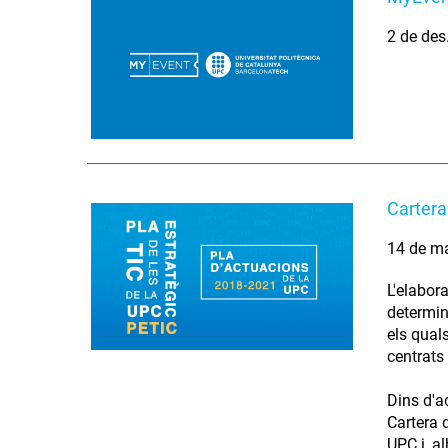
2 de des
Cartera
14 de m
L'elabor
determin
els quals
centrats 
Dins d'a
Cartera 
UPC i, al