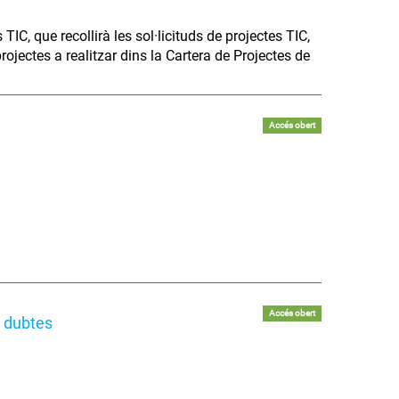
C, que recollirà les sol·licituds de projectes TIC,
projectes a realitzar dins la Cartera de Projectes de
Accés obert
Accés obert
e dubtes