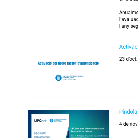
Anualmen
l'avaluac
l’any se
Activac
23 d’oct
Píndola
4 de nov