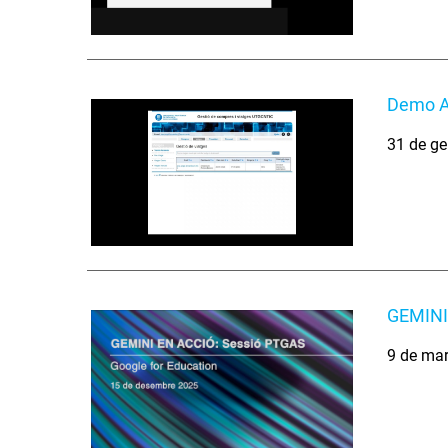
Demo A
31 de ge
GEMINI 
9 de ma