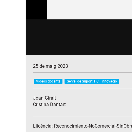
25 de maig 2023
Vídeos docents
Servei de Suport TIC i Innovació
Joan Giralt
Cristina Dantart
Llicència: Reconocimiento-NoComercial-SinObr