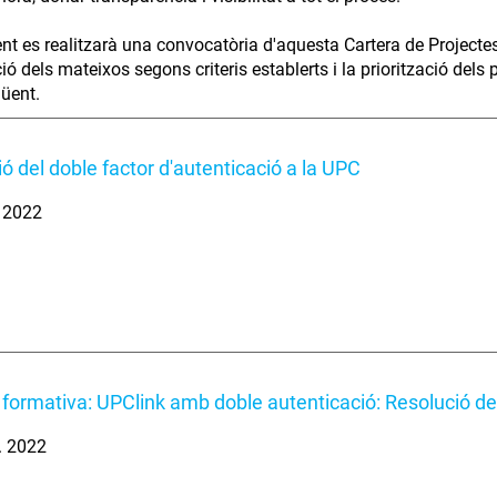
t es realitzarà una convocatòria d'aquesta Cartera de Projectes TI
ió dels mateixos segons criteris establerts i la priorització dels 
güent.
ió del doble factor d'autenticació a la UPC
. 2022
 formativa: UPClink amb doble autenticació: Resolució d
. 2022