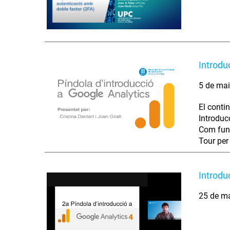
Introdu
5 de ma
El contin
Introduc
Com func
Tour per
Introdu
25 de m