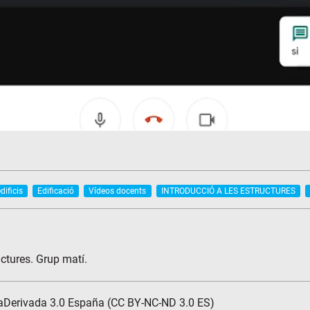
dificis
Edificació
Vídeos docents
INTRODUCCIÓ A LES ESTRUCTURES
ctures. Grup matí.
aDerivada 3.0 España (CC BY-NC-ND 3.0 ES)