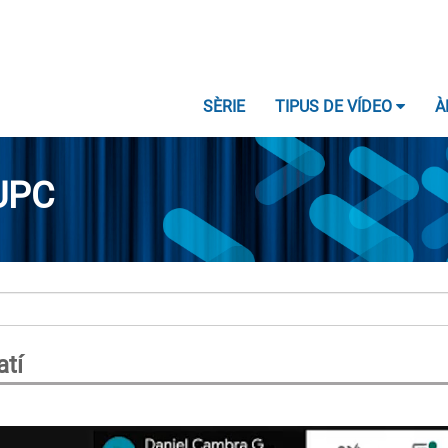
SÈRIE
TIPUS DE VÍDEO
À
UPC
tí