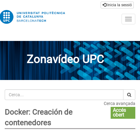
Inicia la sessió
Togg
navig
Zonavídeo UPC
Cerca
Cerca avançada
Accés
Docker: Creación de
obert
contenedores