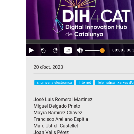
20 d’oct. 2023
Enginyeria electrònica
Internet
Telemàtica i xarxes d’
José Luis Romeral Martínez
Miguel Delgado Prieto
Mayra Ramírez Chávez
Francisco Arellano Espitia
Marc Ustrell Castellet
Joan Valls Pérez