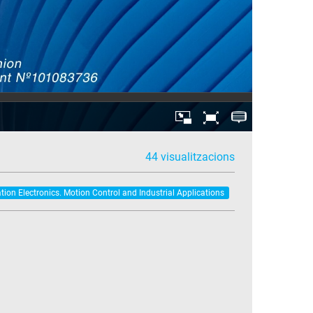
44 visualitzacions
tion Electronics. Motion Control and Industrial Applications