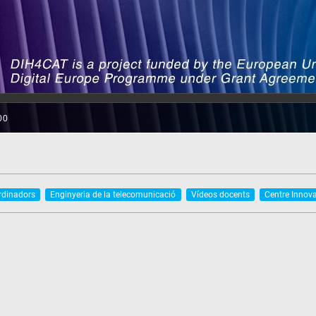
ordinadors
Enginyeria de la telecomunicació
Vídeos docents
Centre Innova