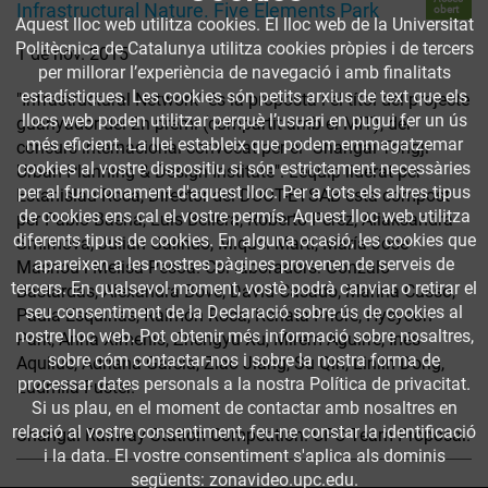
Infrastructural Nature. Five Elements Park
obert
Aquest lloc web utilitza cookies. El lloc web de la Universitat
Politècnica de Catalunya utilitza cookies pròpies i de tercers
1 de nov. 2015
per millorar l’experiència de navegació i amb finalitats
estadístiques. Les cookies són petits arxius de text que els
"Infrastructural Network" és la proposta i el títol del projecte
llocs web poden utilitzar perquè l’usuari en pugui fer un ús
guanyador del 2n premi (compartit amb el MIT), del
més eficient. La llei estableix que podem emmagatzemar
concurs internacional convocat per el "Shangai Tongji
cookies al vostre dispositiu si són estrictament necessàries
Urban Planning & Design Institute". L'equip liderat per
per al funcionament d'aquest lloc. Per a tots els altres tipus
Estanislau Roca, Director del DUOT-ETSAB esta compost
de cookies ens cal el vostre permís. Aquest lloc web utilitza
per Pablo Baena, Luis Bellera, Roberto Pérez, Aliaksandra
diferents tipus de cookies. En alguna ocasió, les cookies que
Smirnova, Julián Galindo, Miquel Martí, María José
apareixen a les nostres pàgines provenen de serveis de
Masnou i Melisa Pesoa. Col·laboradors: Gonzalo
tercers. En qualsevol moment, vostè podrà canviar o retirar el
Bastardas, Alexandra Bové, David Casado, Marina Cussó,
seu consentiment de la Declaració sobre ús de cookies al
Paula Esquinas, Raimón Roca, Renata Priore, Hyeyeon
nostre lloc web. Pot obtenir més informació sobre nosaltres,
Park, Anna Ximenis, Zhengyu Xu, Mirem Aguirre, Inés
sobre cóm contactar-nos i sobre la nostra forma de
Aquilué, Adriana García, Ziao Jiang, Su Qin, Linlin Dong,
processar dates personals a la nostra Política de privacitat.
Ludmila Fuster.
Si us plau, en el moment de contactar amb nosaltres en
relació al vostre consentiment, feu-ne constar la identificació
Shangai Railway Station Competition. UPC Team Proposal.
i la data. El vostre consentiment s'aplica als dominis
següents: zonavideo.upc.edu.