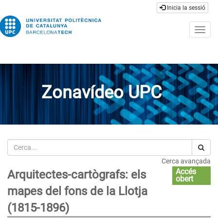
Inicia la sessió
Togg
navig
Zonavídeo UPC
Cerca
Cerca avançada
Accés
Arquitectes-cartògrafs: els
obert
mapes del fons de la Llotja
(1815-1896)