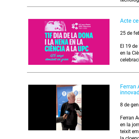
Acte ce
25 de fe
El 19 de
en la Ci
celebrac
Ferran A
innovad
8 de gen
Ferran A
en la jo
teixit e
la cloen