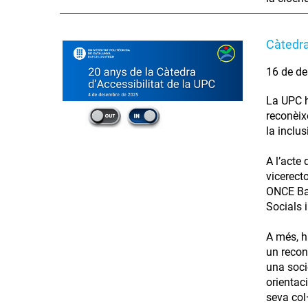
Càtedra
16 de de
La UPC h
reconèix
la inclus
A l’acte
vicerect
ONCE Bar
Socials 
A més, h
un recon
una soci
orientac
seva col