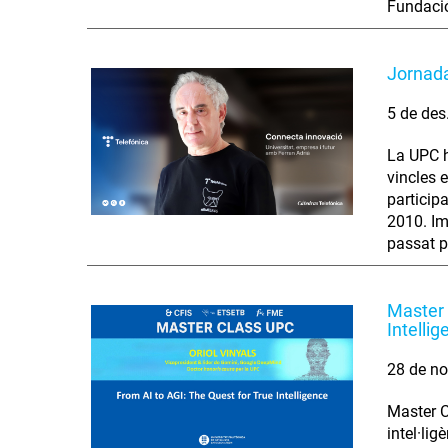
Fundació
Jornada
5 de des
La UPC h
vincles 
particip
2010. Im
passat p
Master 
Intellig
28 de no
Master C
intel·lig