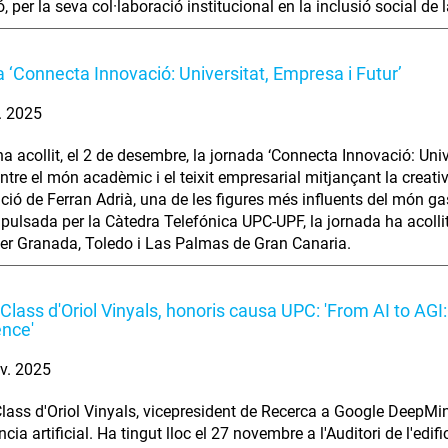
, per la seva col·laboració institucional en la inclusió social de
 ‘Connecta Innovació: Universitat, Empresa i Futur’
. 2025
a acollit, el 2 de desembre, la jornada ‘Connecta Innovació: Unive
entre el món acadèmic i el teixit empresarial mitjançant la creati
ació de Ferran Adrià, una de les figures més influents del món 
pulsada per la Càtedra Telefónica UPC-UPF, la jornada ha acoll
er Granada, Toledo i Las Palmas de Gran Canaria.
Class d'Oriol Vinyals, honoris causa UPC: 'From AI to AGI
ence'
v. 2025
lass d'Oriol Vinyals, vicepresident de Recerca a Google DeepMind
ència artificial. Ha tingut lloc el 27 novembre a l'Auditori de l'e