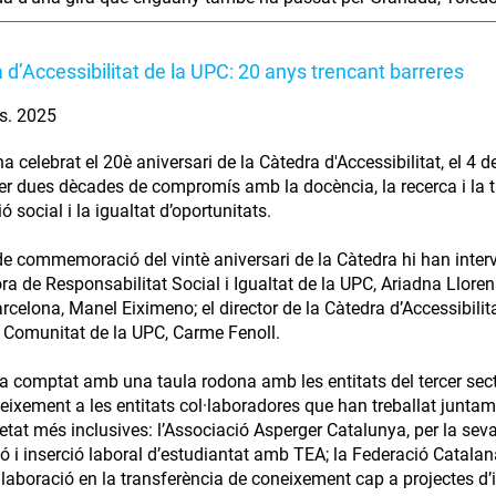
 d’Accessibilitat de la UPC: 20 anys trencant barreres
s. 2025
a celebrat el 20è aniversari de la Càtedra d'Accessibilitat, el 4
er dues dècades de compromís amb la docència, la recerca i la tra
ió social i la igualtat d’oportunitats.
 de commemoració del vintè aniversari de la Càtedra hi han intervi
ora de Responsabilitat Social i Igualtat de la UPC, Ariadna Lloren
celona, Manel Eiximeno; el director de la Càtedra d’Accessibilitat
i Comunitat de la UPC, Carme Fenoll.
a comptat amb una taula rodona amb les entitats del tercer sect
eixement a les entitats col·laboradores que han treballat junta
etat més inclusives: l’Associació Asperger Catalunya, per la seva 
ió i inserció laboral d’estudiantat amb TEA; la Federació Catalan
·laboració en la transferència de coneixement cap a projectes d’