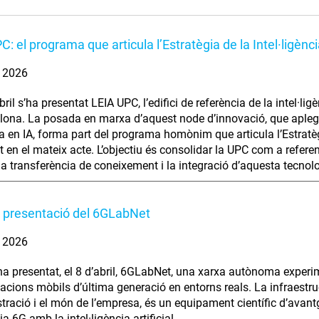
: el programa que articula l’Estratègia de la Intel·ligènci
. 2026
bril s’ha presentat LEIA UPC, l’edifici de referència de la intel·l
lona. La posada en marxa d’aquest node d’innovació, que aplega
a en IA, forma part del programa homònim que articula l’Estratègi
t en el mateix acte. L’objectiu és consolidar la UPC com a referen
 la transferència de coneixement i la integració d’aquesta tecnolo
 presentació del 6GLabNet
. 2026
a presentat, el 8 d’abril, 6GLabNet, una xarxa autònoma experimen
cions mòbils d’última generació en entorns reals. La infraestruct
stració i el món de l’empresa, és un equipament científic d’avant
a 6G amb la intel·ligència artificial.