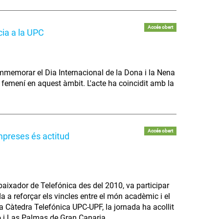
Accés obert
cia a la UPC
commemorar el Dia Internacional de la Dona i la Nena
t femení en aquest àmbit. L'acte ha coincidit amb la
Accés obert
empreses és actitud
aixador de Telefónica des del 2010, va participar
a a reforçar els vincles entre el món acadèmic i el
 la Càtedra Telefónica UPC-UPF, la jornada ha acollit
 i Las Palmas de Gran Canaria.