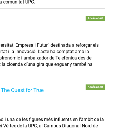
 la comunitat UPC.
Accés obert
rsitat, Empresa i Futur’, destinada a reforçar els
vitat i la innovació. L’acte ha comptat amb la
gastronòmic i ambaixador de Telefónica des del
it la cloenda d’una gira que enguany també ha
Accés obert
: The Quest for True
 i una de les figures més influents en l’àmbit de la
difici Vèrtex de la UPC, al Campus Diagonal Nord de