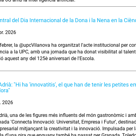
ntral del Dia Internacional de la Dona i la Nena en la Cièn
br. 2026
 febrer, la @upcVilanova ha organitzat l'acte institucional per 
ència a la UPC, amb una jornada que ha donat visibilitat al talen
ió aquest any del 125è aniversari de l'Escola.
drià: "Hi ha 'innovatitis', el que han de tenir les petites 
ora"
. 2026
drià, una de les figures més influents del món gastronòmic i amb
rnada 'Connecta Innovació: Universitat, Empresa i Futur’, destinad
mpresarial mitjançant la creativitat i la innovació. Impulsada per
da d’una gira que enguany també ha passat per Granada, Toledo