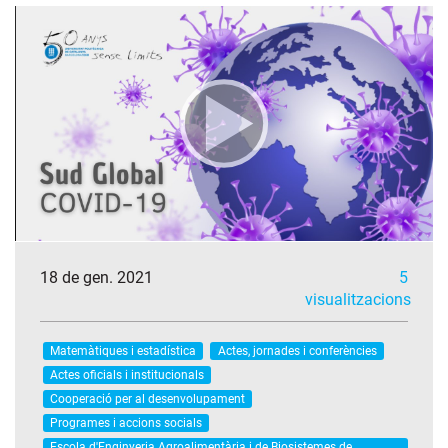
18 de gen. 2021
5
visualitzacions
Matemàtiques i estadística
Actes, jornades i conferències
Actes oficials i institucionals
Cooperació per al desenvolupament
Programes i accions socials
Escola d'Enginyeria Agroalimentària i de Biosistemes de