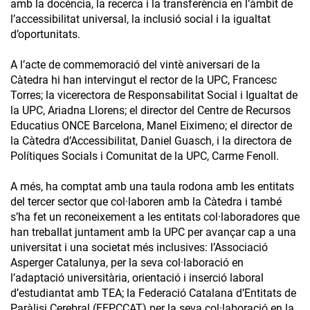
amb la docència, la recerca i la transferència en l’àmbit de
l’accessibilitat universal, la inclusió social i la igualtat
d’oportunitats.
A l’acte de commemoració del vintè aniversari de la
Càtedra hi han intervingut el rector de la UPC, Francesc
Torres; la vicerectora de Responsabilitat Social i Igualtat de
la UPC, Ariadna Llorens; el director del Centre de Recursos
Educatius ONCE Barcelona, Manel Eiximeno; el director de
la Càtedra d’Accessibilitat, Daniel Guasch, i la directora de
Polítiques Socials i Comunitat de la UPC, Carme Fenoll.
A més, ha comptat amb una taula rodona amb les entitats
del tercer sector que col·laboren amb la Càtedra i també
s’ha fet un reconeixement a les entitats col·laboradores que
han treballat juntament amb la UPC per avançar cap a una
universitat i una societat més inclusives: l’Associació
Asperger Catalunya, per la seva col·laboració en
l’adaptació universitària, orientació i inserció laboral
d’estudiantat amb TEA; la Federació Catalana d’Entitats de
Paràlisi Cerebral (FEPCCAT) per la seva col·laboració en la