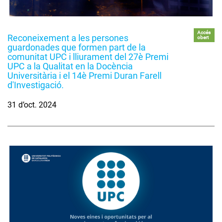
Accés
Reconeixement a les persones
obert
guardonades que formen part de la
comunitat UPC i lliurament del 27è Premi
UPC a la Qualitat en la Docència
Universitària i el 14è Premi Duran Farell
d'Investigació.
31 d’oct. 2024