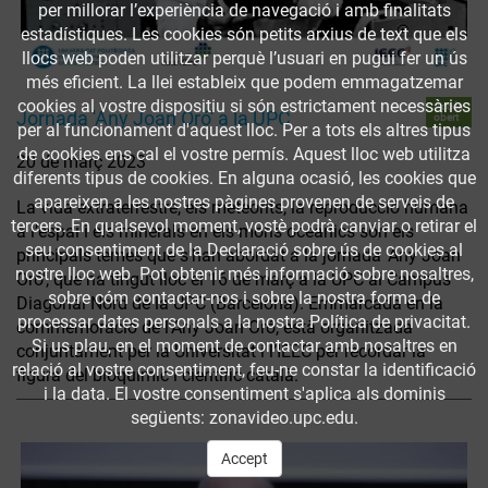
per millorar l’experiència de navegació i amb finalitats
estadístiques. Les cookies són petits arxius de text que els
llocs web poden utilitzar perquè l’usuari en pugui fer un ús
més eficient. La llei estableix que podem emmagatzemar
cookies al vostre dispositiu si són estrictament necessàries
Accés
Jornada 'Any Joan Oró' a la UPC
obert
per al funcionament d'aquest lloc. Per a tots els altres tipus
de cookies ens cal el vostre permís. Aquest lloc web utilitza
20 de març 2023
diferents tipus de cookies. En alguna ocasió, les cookies que
apareixen a les nostres pàgines provenen de serveis de
La vida extraterrestre, els meteorits, la reproducció humana
tercers. En qualsevol moment, vostè podrà canviar o retirar el
a l’espai i els minerals en els mons oceànics són els
seu consentiment de la Declaració sobre ús de cookies al
principals temes que s’han abordat a la jornada 'Any Joan
nostre lloc web. Pot obtenir més informació sobre nosaltres,
Oró', que ha tingut lloc el 16 de març a la UPC al Campus
sobre cóm contactar-nos i sobre la nostra forma de
Diagonal Nord de la UPC (Barcelona). Emmarcada en la
processar dates personals a la nostra Política de privacitat.
commemoració de l’Any Joan Oró, està organitzada
Si us plau, en el moment de contactar amb nosaltres en
conjuntament per la Universitat i l’IEEC per recordar la
relació al vostre consentiment, feu-ne constar la identificació
figura del bioquímic i científic català.
i la data. El vostre consentiment s'aplica als dominis
següents: zonavideo.upc.edu.
Accept