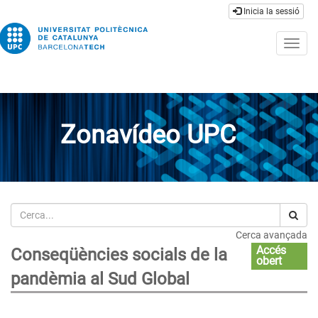
Inicia la sessió
Togg
navig
Zonavídeo UPC
Cerca
Cerca avançada
Accés
Conseqüències socials de la
obert
pandèmia al Sud Global