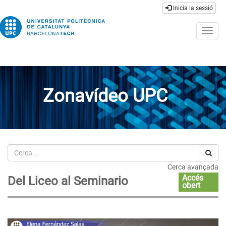
Inicia la sessió
Togg
navig
Zonavídeo UPC
Cerca
Cerca avançada
Accés
Del Liceo al Seminario
obert