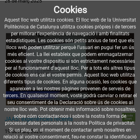
26 de març 2025
Cookies
Aquest lloc web utilitza cookies. El lloc web de la Universitat
Politècnica de Catalunya utilitza cookies pròpies i de tercers
per millorar l’experiència de navegació i amb finalitats
estadístiques. Les cookies són petits arxius de text que els
llocs web poden utilitzar perquè l’usuari en pugui fer un ús
més eficient. La llei estableix que podem emmagatzemar
cookies al vostre dispositiu si són estrictament necessàries
per al funcionament d'aquest lloc. Per a tots els altres tipus
de cookies ens cal el vostre permís. Aquest lloc web utilitza
diferents tipus de cookies. En alguna ocasió, les cookies que
apareixen a les nostres pàgines provenen de serveis de
tercers. En qualsevol moment, vostè podrà canviar o retirar el
seu consentiment de la Declaració sobre ús de cookies al
nostre lloc web. Pot obtenir més informació sobre nosaltres,
sobre cóm contactar-nos i sobre la nostra forma de
Accés
JAAS: experiències recents
obert
processar dates personals a la nostra Política de privacitat.
Si us plau, en el moment de contactar amb nosaltres en
19 de març 2025
relació al vostre consentiment, feu-ne constar la identificació