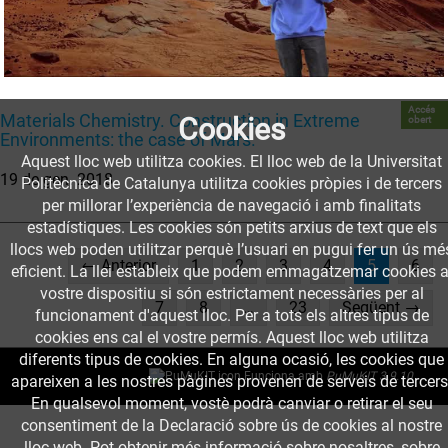
Accés
Materials Chemistry. Construction in Extreme
Cookies
obert
Environments: the case of Mars.
Aquest lloc web utilitza cookies. El lloc web de la Universitat
19 de gen. 2018
Politècnica de Catalunya utilitza cookies pròpies i de tercers
per millorar l’experiència de navegació i amb finalitats
estadístiques. Les cookies són petits arxius de text que els
llocs web poden utilitzar perquè l’usuari en pugui fer un ús mé
(current)
← Anterior
1
2
3
4
5
6
eficient. La llei estableix que podem emmagatzemar cookies a
vostre dispositiu si són estrictament necessàries per al
7
8
…
23
Següent →
funcionament d'aquest lloc. Per a tots els altres tipus de
cookies ens cal el vostre permís. Aquest lloc web utilitza
diferents tipus de cookies. En alguna ocasió, les cookies que
Funciona amb
PuMuKIT 3.9.10
apareixen a les nostres pàgines provenen de serveis de tercers
En qualsevol moment, vostè podrà canviar o retirar el seu
consentiment de la Declaració sobre ús de cookies al nostre
lloc web. Pot obtenir més informació sobre nosaltres, sobre