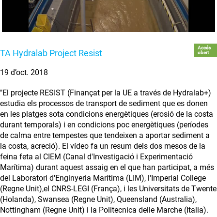
Accés
TA Hydralab Project Resist
obert
19 d’oct. 2018
"El projecte RESIST (Finançat per la UE a través de Hydralab+)
estudia els processos de transport de sediment que es donen
en les platges sota condicions energètiques (erosió de la costa
durant temporals) i en condicions poc energètiques (períodes
de calma entre tempestes que tendeixen a aportar sediment a
la costa, acreció). El vídeo fa un resum dels dos mesos de la
feina feta al CIEM (Canal d'Investigació i Experimentació
Marítima) durant aquest assaig en el que han participat, a més
del Laboratori d'Enginyeria Marítima (LIM), l'Imperial College
(Regne Unit),el CNRS-LEGI (França), i les Universitats de Twente
(Holanda), Swansea (Regne Unit), Queensland (Australia),
Nottingham (Regne Unit) i la Politecnica delle Marche (Italia).