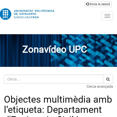
Inicia la sessió
Togg
navig
Zonavídeo UPC
Cerca
Cerca avançada
Objectes multimèdia amb
l’etiqueta: Departament