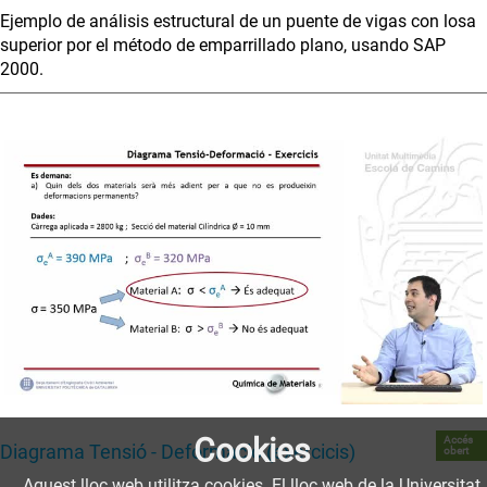
Ejemplo de análisis estructural de un puente de vigas con losa
superior por el método de emparrillado plano, usando SAP
2000.
Cookies
Accés
Diagrama Tensió - Deformació (exercicis)
obert
Aquest lloc web utilitza cookies. El lloc web de la Universitat