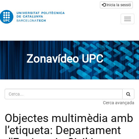
Inicia la sessió
Togg
navig
Zonavídeo UPC
Cerca
Cerca avançada
Objectes multimèdia amb
l’etiqueta: Departament