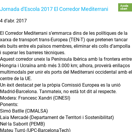
Accés
Jornada d'Escola 2017 El Corredor Mediterrani
obert
4 d’abr. 2017
El Corredor Mediterrani s’emmarca dins de les polítiques de la
xarxa de transport trans-Europea (TEN-T) que pretenen tancar
els buits entre els països membres, eliminar els colls d’ampolla
i superar les barreres tècniques.
Aquest corredor uneix la Península Ibérica amb la frontera entre
Hongria i Ucraïna amb més 3.000 km; alhora, proveirà enllaços
multimodals per unir els ports del Mediterrani occidental amb el
centre de la UE.
Un èxit destacat per la pròpia Comissió Europea es la unió
Madrid-Barcelona. Tanmateix, no està tot dit al respecte.
Modera: Francesc Xandri (CINESI)
Ponents:
Simó Batlle (CIMALSA)
Laia Mercadé (Departament de Territori i Sostenibilitat)
Nel·la Saborit (PEMB)
Mateu Turró (UPC-BarcelonaTech)