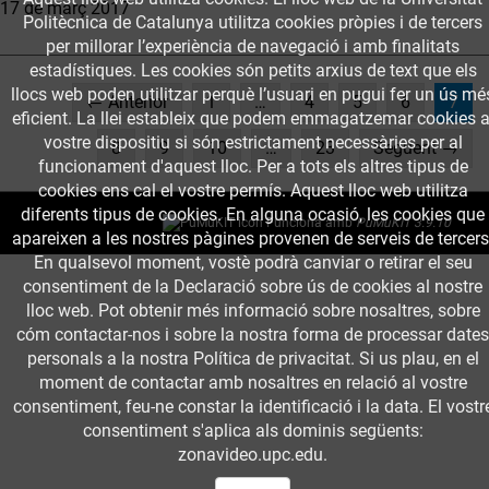
17 de març 2017
Politècnica de Catalunya utilitza cookies pròpies i de tercers
per millorar l’experiència de navegació i amb finalitats
estadístiques. Les cookies són petits arxius de text que els
llocs web poden utilitzar perquè l’usuari en pugui fer un ús mé
(cur
← Anterior
1
…
4
5
6
7
eficient. La llei estableix que podem emmagatzemar cookies a
vostre dispositiu si són estrictament necessàries per al
8
9
10
…
23
Següent →
funcionament d'aquest lloc. Per a tots els altres tipus de
cookies ens cal el vostre permís. Aquest lloc web utilitza
diferents tipus de cookies. En alguna ocasió, les cookies que
Funciona amb
PuMuKIT 3.9.10
apareixen a les nostres pàgines provenen de serveis de tercers
En qualsevol moment, vostè podrà canviar o retirar el seu
consentiment de la Declaració sobre ús de cookies al nostre
lloc web. Pot obtenir més informació sobre nosaltres, sobre
cóm contactar-nos i sobre la nostra forma de processar dates
personals a la nostra Política de privacitat. Si us plau, en el
moment de contactar amb nosaltres en relació al vostre
consentiment, feu-ne constar la identificació i la data. El vostr
consentiment s'aplica als dominis següents:
zonavideo.upc.edu.