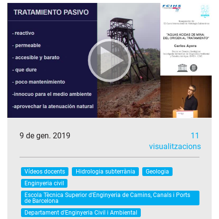
9 de gen. 2019
11
visualitzacions
Vídeos docents
Hidrologia subterrània
Geologia
Enginyeria civil
Escola Tècnica Superior d'Enginyeria de Camins, Canals i Ports
de Barcelona
Departament d'Enginyeria Civil i Ambiental