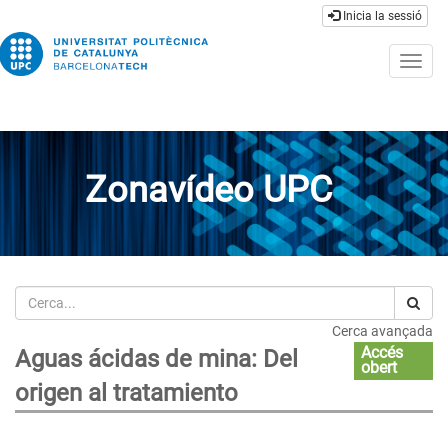
Inicia la sessió
Togg
navig
Zonavídeo UPC
Cerca
Cerca avançada
Accés
Aguas ácidas de mina: Del
obert
origen al tratamiento