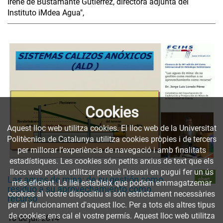
Irene de Bustamante Gutiérrez, directora adjunta del
Instituto iMdea Agua",
Cookies
Aquest lloc web utilitza cookies. El lloc web de la Universitat
Politècnica de Catalunya utilitza cookies pròpies i de tercers
per millorar l’experiència de navegació i amb finalitats
estadístiques. Les cookies són petits arxius de text que els
llocs web poden utilitzar perquè l’usuari en pugui fer un ús
Accés
Las aguas de mina: de su gestión como
obert
més eficient. La llei estableix que podem emmagatzemar
resíduo a su aprovechamiento como
cookies al vostre dispositiu si són estrictament necessàries
recurso
per al funcionament d'aquest lloc. Per a tots els altres tipus
de cookies ens cal el vostre permís. Aquest lloc web utilitza
10 de jul. 2014