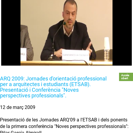
Accés
ARQ 2009: Jornades d'orientació professional
obert
per a arquitectes i estudiants (ETSAB).
Presentació i Conferència "Noves
perspectives professionals".
12 de març 2009
Presentació de les Jornades ARQ'09 a l'ETSAB i dels ponents
de la primera conferència "Noves perspectives professionals":
Pilar García Almirall,