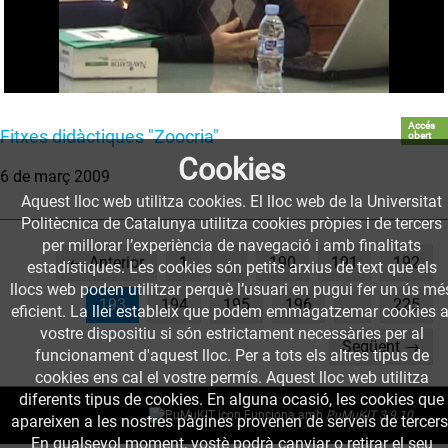
Accés
Fitxes didàctiques "Zoocria"
obert
Cookies
6 de març 2009
Aquest lloc web utilitza cookies. El lloc web de la Universitat
Politècnica de Catalunya utilitza cookies pròpies i de tercers
per millorar l’experiència de navegació i amb finalitats
← Anterior
1
…
190
191
192
estadístiques. Les cookies són petits arxius de text que els
llocs web poden utilitzar perquè l’usuari en pugui fer un ús mé
(current)
193
194
195
196
…
225
eficient. La llei estableix que podem emmagatzemar cookies a
vostre dispositiu si són estrictament necessàries per al
Següent →
funcionament d'aquest lloc. Per a tots els altres tipus de
cookies ens cal el vostre permís. Aquest lloc web utilitza
diferents tipus de cookies. En alguna ocasió, les cookies que
Funciona amb
PuMuKIT 3.9.10
apareixen a les nostres pàgines provenen de serveis de tercers
En qualsevol moment, vostè podrà canviar o retirar el seu