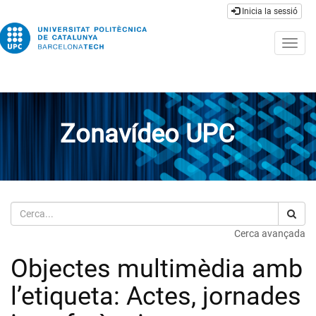
Inicia la sessió
Togg
navig
Zonavídeo UPC
Cerca
Cerca avançada
Objectes multimèdia amb
l’etiqueta: Actes, jornades