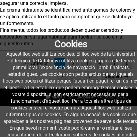
asegurar una correcta limpieza.
La crema hidratante se identifica mediante gomas de colores y
se aplica utilizando el tacto para comprobar que se distribuye
uniformemente.
Finalmente, todos los productos deben quedar cerrados y
colocados en su lugar habitual para facilitar su uso en la
Cookies
siguiente rutina.
Aquest lloc web utilitza cookies. El lloc web de la Universitat
Politècnica de Catalunya utilitza cookies pròpies i de tercers
(current)
← Anterior
1
2
3
4
5
6
per millorar l’experiència de navegació i amb finalitats
estadístiques. Les cookies són petits arxius de text que els
7
…
74
Següent →
llocs web poden utilitzar perquè l’usuari en pugui fer un ús mé
eficient. La llei estableix que podem emmagatzemar cookies a
vostre dispositiu si són estrictament necessàries per al
Funciona amb
PuMuKIT 3.9.10
funcionament d'aquest lloc. Per a tots els altres tipus de
cookies ens cal el vostre permís. Aquest lloc web utilitza
diferents tipus de cookies. En alguna ocasió, les cookies que
apareixen a les nostres pàgines provenen de serveis de tercers
En qualsevol moment, vostè podrà canviar o retirar el seu
consentiment de la Declaració sobre ús de cookies al nostre