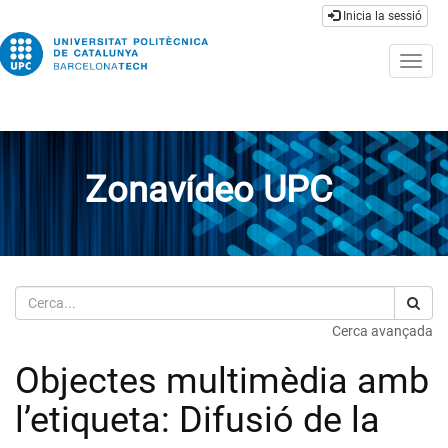
Inicia la sessió
Togg
navig
Zonavídeo UPC
Cerca
Cerca avançada
Objectes multimèdia amb
l’etiqueta: Difusió de la