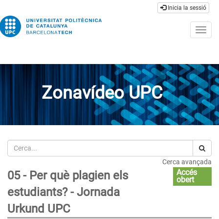
Inicia la sessió
Togg
navig
Zonavídeo UPC
Cerca
Cerca avançada
Accés
05 - Per què plagien els
obert
estudiants? - Jornada
Urkund UPC