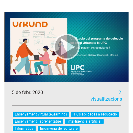
5 de febr. 2020
2
visualitzacions
Ensenyament virtual (eLearning)
TIC’s aplicades a l’educació
Ensenyament i aprenentatge
Intel·ligència artificial
Informàtica
Enginyeria del software