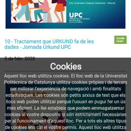
Accés
10 - Tractament que URKUND fa de les
obert
dades - Jornada Urkund UPC
5 de febr. 2020
Cookies
Aquest lloc web utilitza cookies. El lloc web de la Universitat
Politècnica de Catalunya utilitza cookies pròpies i de tercers
per millorar l’experiència de navegació i amb finalitats
estadístiques. Les cookies són petits arxius de text que els
llocs web poden utilitzar perquè l’usuari en pugui fer un ús
més eficient. La llei estableix que podem emmagatzemar
cookies al vostre dispositiu si són estrictament necessàries
per al funcionament d'aquest lloc. Per a tots els altres tipus
de cookies ens cal el vostre permís. Aquest lloc web utilitza