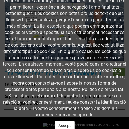
Politècnica de Catalunya utilitza cookies pròpies i de tercers
per millorar l’experiència de navegació i amb finalitats
estadístiques. Les cookies són petits arxius de text que els
llocs web poden utilitzar perquè l’usuari en pugui fer un ús
més eficient. La llei estableix que podem emmagatzemar
cookies al vostre dispositiu si són estrictament necessàries
per al funcionament d'aquest lloc. Per a tots els altres tipus
de cookies ens cal el vostre permís. Aquest lloc web utilitza
diferents tipus de cookies. En alguna ocasió, les cookies que
apareixen a les nostres pàgines provenen de serveis de
tercers. En qualsevol moment, vostè podrà canviar o retirar el
seu consentiment de la Declaració sobre ús de cookies al
Accés
Chapter 20: Enabling Radio Technologies II
obert
nostre lloc web. Pot obtenir més informació sobre nosaltres,
sobre cóm contactar-nos i sobre la nostra forma de
16 de des. 2020
processar dates personals a la nostra Política de privacitat.
Si us plau, en el moment de contactar amb nosaltres en
Aquest vídeo fa revisió de conceptes importants de la
relació al vostre consentiment, feu-ne constar la identificació
tecnologia 5G NR
i la data. El vostre consentiment s'aplica als dominis
següents: zonavideo.upc.edu.
Funciona amb
PuMuKIT 3.9.10
Accept