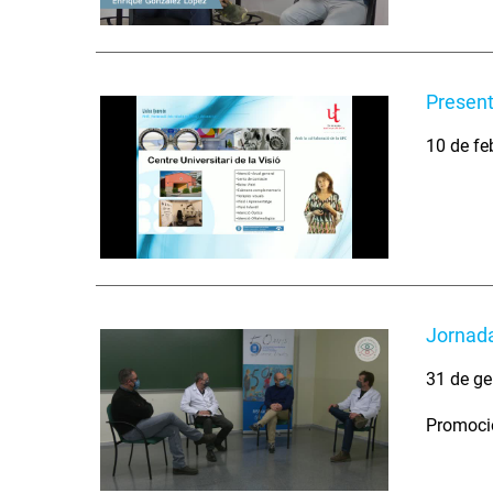
Present
10 de fe
Jornada
31 de ge
Promoció