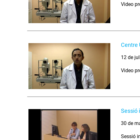
Video pr
Centre U
12 de ju
Video pr
Sessió 
30 de m
Sessió in