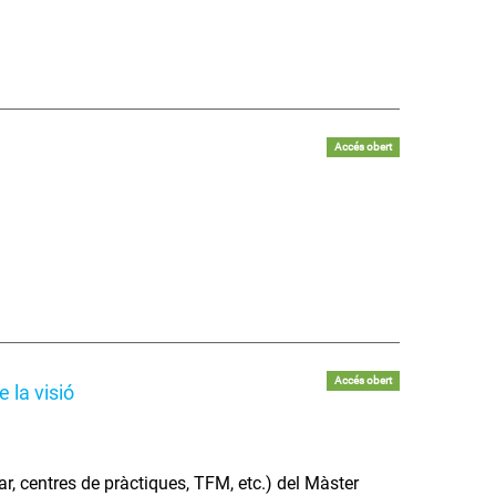
Accés obert
Accés obert
 la visió
lar, centres de pràctiques, TFM, etc.) del Màster