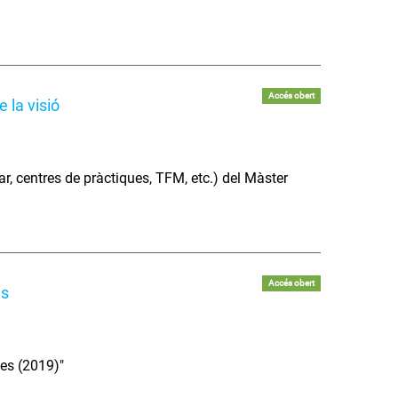
Accés obert
 la visió
lar, centres de pràctiques, TFM, etc.) del Màster
Accés obert
es
es (2019)"