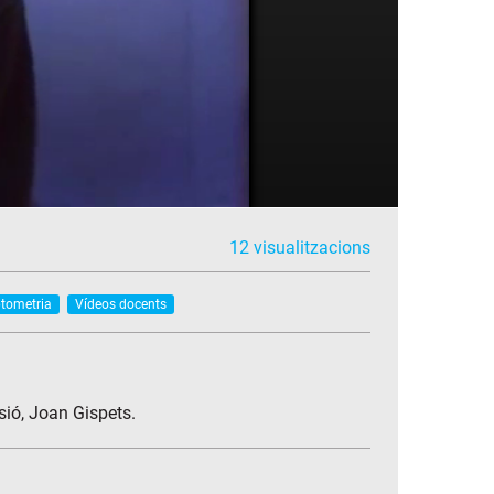
12 visualitzacions
ptometria
Vídeos docents
sió, Joan Gispets.