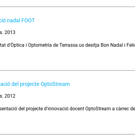
ació nadal FOOT
s. 2013
tat d'Òptica i Optometría de Terrassa us desitja Bon Nadal i Fel
ació del projecte OptoStream
s. 2012
sentació del projecte d'innovació docent OptoStream a càrrec del 