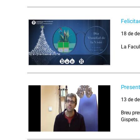
Felicit
18 de de
La Facul
Present
13 de de
Breu pre
Gispets.