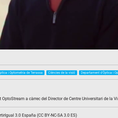
ptica i Optometria de Terrassa
Ciències de la visió
Departament d'Òptica i O
 OptoStream a càrrec del Director de Centre Universitari de la Vi
tirIgual 3.0 España (CC BY-NC-SA 3.0 ES)