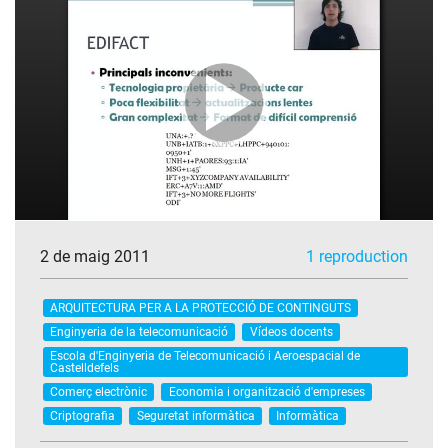
2 de maig 2011
1 reproduction
ARQUITECTURA PER A LA PROTECCIÓ DE CONTINGUTS
Enginyeria de la telecomunicació
Vídeos docents
Escola d'Enginyeria de Telecomunicació i Aeroespacial de
Castelldefels
Comerç electrònic
Economia i organització d'empreses
Criptografia
Seguretat informàtica
Informàtica