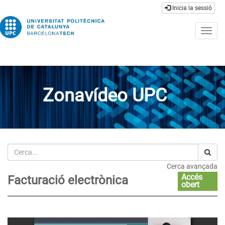
Inicia la sessió
Togg
navig
Zonavídeo UPC
Cerca
Cerca avançada
Accés
Facturació electrònica
obert