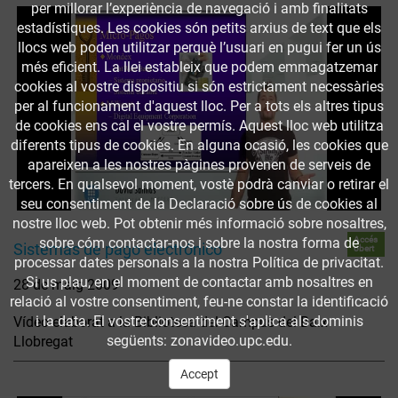
per millorar l’experiència de navegació i amb finalitats
estadístiques. Les cookies són petits arxius de text que els
llocs web poden utilitzar perquè l’usuari en pugui fer un ús
més eficient. La llei estableix que podem emmagatzemar
cookies al vostre dispositiu si són estrictament necessàries
per al funcionament d'aquest lloc. Per a tots els altres tipus
de cookies ens cal el vostre permís. Aquest lloc web utilitza
diferents tipus de cookies. En alguna ocasió, les cookies que
apareixen a les nostres pàgines provenen de serveis de
tercers. En qualsevol moment, vostè podrà canviar o retirar el
seu consentiment de la Declaració sobre ús de cookies al
nostre lloc web. Pot obtenir més informació sobre nosaltres,
Accés
sobre cóm contactar-nos i sobre la nostra forma de
Sistemas de pago electrónico
obert
processar dates personals a la nostra Política de privacitat.
Si us plau, en el moment de contactar amb nosaltres en
28 de maig 2009
relació al vostre consentiment, feu-ne constar la identificació
i la data. El vostre consentiment s'aplica als dominis
Vídeo elaborat a la Biblioteca del Campus del Baix
següents: zonavideo.upc.edu.
Llobregat
Accept