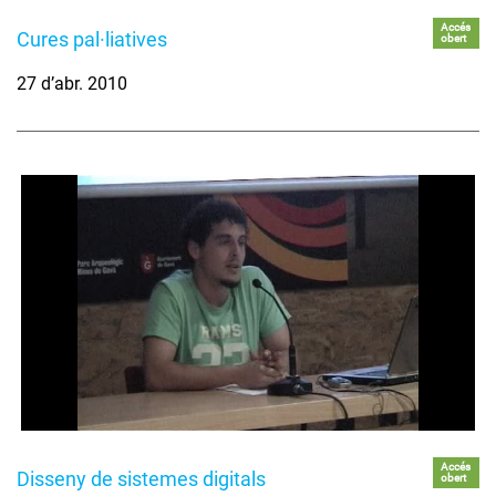
Accés
Cures pal·liatives
obert
27 d’abr. 2010
Accés
Disseny de sistemes digitals
obert