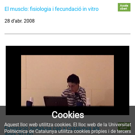
Accés
El musclo: fisiologia i fecundació in vitro
obert
28 d’abr. 2008
Cookies
Aquest lloc web utilitza cookies. El lloc web de la Universitat
Accés
Emigració andalusa cap a Catalunya als
obert
Politècnica de Catalunya utilitza cookies pròpies i de tercers
anys 50 i 60