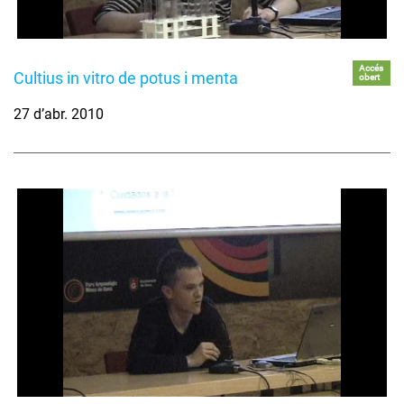
Accés
Cultius in vitro de potus i menta
obert
27 d’abr. 2010