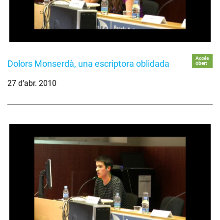
Accés
Dolors Monserdà, una escriptora oblidada
obert
27 d’abr. 2010