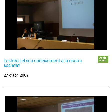
Accés
L'estrès i el seu coneixement a la nostra
obert
societat
27 d’abr. 2009