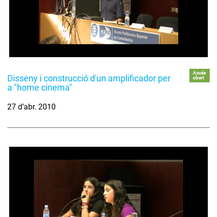
Accés
Disseny i construcció d'un amplificador per
obert
a "home cinema"
27 d’abr. 2010