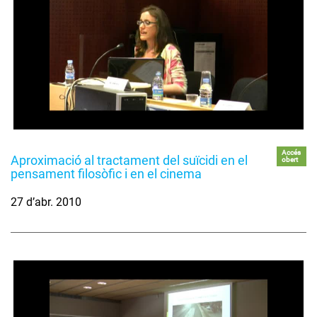
Accés
Aproximació al tractament del suïcidi en el
obert
pensament filosòfic i en el cinema
27 d’abr. 2010