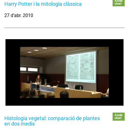
Accés
Harry Potter i la mitologia clàssica
obert
27 d’abr. 2010
Accés
Histologia vegetal: comparació de plantes
obert
en dos medis