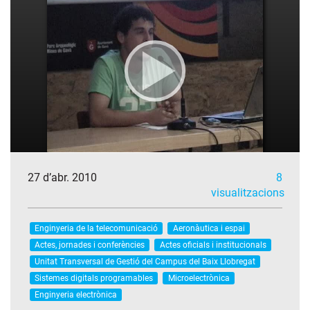
27 d’abr. 2010
8
visualitzacions
Enginyeria de la telecomunicació
Aeronàutica i espai
Actes, jornades i conferències
Actes oficials i institucionals
Unitat Transversal de Gestió del Campus del Baix Llobregat
Sistemes digitals programables
Microelectrònica
Enginyeria electrònica