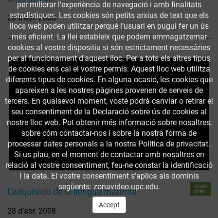
per millorar l’experiència de navegació i amb finalitats
estadístiques. Les cookies són petits arxius de text que els
28 d’abr. 2008
llocs web poden utilitzar perquè l’usuari en pugui fer un ús
més eficient. La llei estableix que podem emmagatzemar
cookies al vostre dispositiu si són estrictament necessàries
per al funcionament d'aquest lloc. Per a tots els altres tipus
de cookies ens cal el vostre permís. Aquest lloc web utilitza
diferents tipus de cookies. En alguna ocasió, les cookies que
apareixen a les nostres pàgines provenen de serveis de
tercers. En qualsevol moment, vostè podrà canviar o retirar el
seu consentiment de la Declaració sobre ús de cookies al
nostre lloc web. Pot obtenir més informació sobre nosaltres,
sobre cóm contactar-nos i sobre la nostra forma de
processar dates personals a la nostra Política de privacitat.
Si us plau, en el moment de contactar amb nosaltres en
relació al vostre consentiment, feu-ne constar la identificació
i la data. El vostre consentiment s'aplica als dominis
següents: zonavideo.upc.edu.
Accés
L'adquisició de la llengua materna
obert
Accept
28 d’abr. 2008