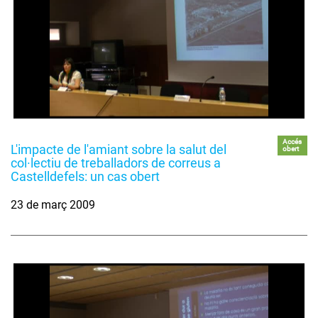
Accés
L'impacte de l'amiant sobre la salut del
obert
col·lectiu de treballadors de correus a
Castelldefels: un cas obert
23 de març 2009