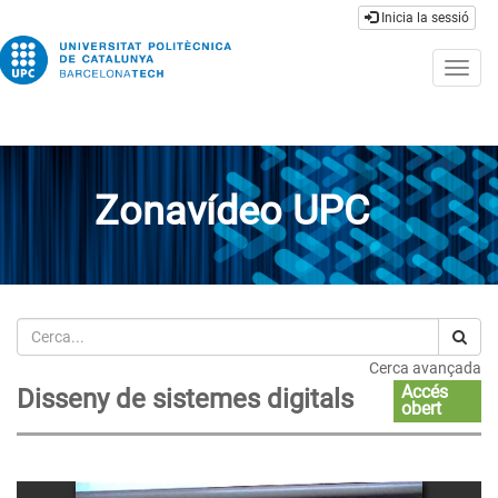
Inicia la sessió
Togg
navig
Zonavídeo UPC
Cerca
Cerca avançada
Accés
Disseny de sistemes digitals
obert