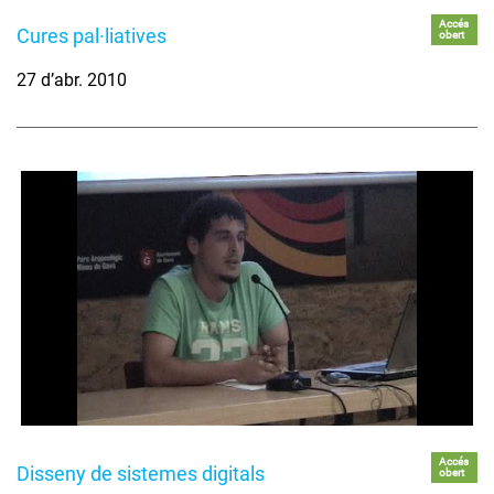
Accés
Cures pal·liatives
obert
27 d’abr. 2010
Accés
Disseny de sistemes digitals
obert