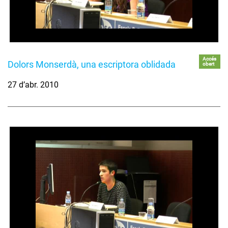
Accés
Dolors Monserdà, una escriptora oblidada
obert
27 d’abr. 2010