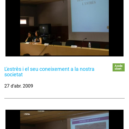
Accés
L'estrès i el seu coneixement a la nostra
obert
societat
27 d’abr. 2009