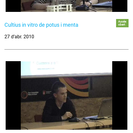
Accés
Cultius in vitro de potus i menta
obert
27 d’abr. 2010