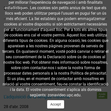
per millorar l’experiència de navegació i amb finalitats
estadístiques. Les cookies són petits arxius de text que els
28 d’abr. 2008
llocs web poden utilitzar perquè l’usuari en pugui fer un ús
més eficient. La llei estableix que podem emmagatzemar
cookies al vostre dispositiu si són estrictament necessàries
per al funcionament d'aquest lloc. Per a tots els altres tipus
de cookies ens cal el vostre permís. Aquest lloc web utilitza
diferents tipus de cookies. En alguna ocasió, les cookies que
apareixen a les nostres pàgines provenen de serveis de
tercers. En qualsevol moment, vostè podrà canviar o retirar el
seu consentiment de la Declaració sobre ús de cookies al
nostre lloc web. Pot obtenir més informació sobre nosaltres,
sobre cóm contactar-nos i sobre la nostra forma de
processar dates personals a la nostra Política de privacitat.
Si us plau, en el moment de contactar amb nosaltres en
relació al vostre consentiment, feu-ne constar la identificació
i la data. El vostre consentiment s'aplica als dominis
Accés
següents: zonavideo.upc.edu.
L'adquisició de la llengua materna
obert
Accept
28 d’abr. 2008