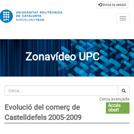
Inicia la sessió
Togg
navig
Zonavídeo UPC
Cerca
Cerca avançada
Accés
Evolució del comerç de
obert
Castelldefels 2005-2009