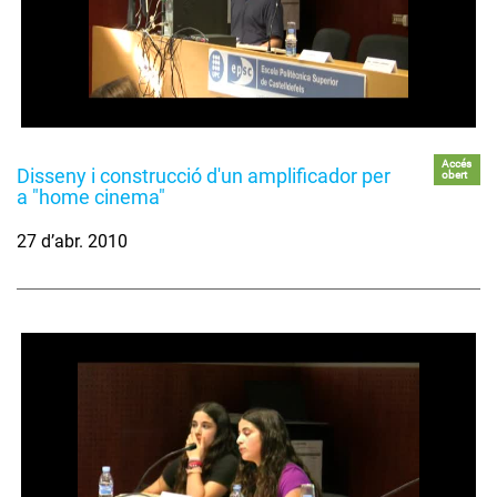
Accés
Disseny i construcció d'un amplificador per
obert
a "home cinema"
27 d’abr. 2010