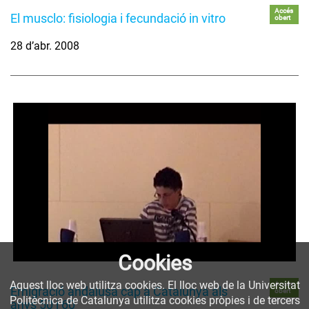
Accés
El musclo: fisiologia i fecundació in vitro
obert
28 d’abr. 2008
Cookies
Aquest lloc web utilitza cookies. El lloc web de la Universitat
Accés
Emigració andalusa cap a Catalunya als
obert
Politècnica de Catalunya utilitza cookies pròpies i de tercers
anys 50 i 60