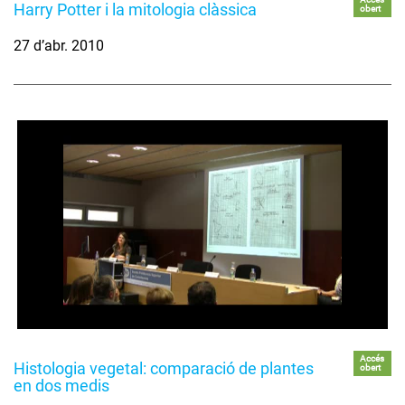
Harry Potter i la mitologia clàssica
obert
27 d’abr. 2010
Accés
Histologia vegetal: comparació de plantes
obert
en dos medis