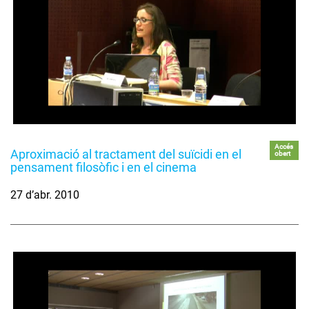
Accés
Aproximació al tractament del suïcidi en el
obert
pensament filosòfic i en el cinema
27 d’abr. 2010