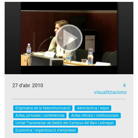
27 d’abr. 2010
4
visualitzacions
Enginyeria de la telecomunicació
Aeronàutica i espai
Actes, jornades i conferències
Actes oficials i institucionals
Unitat Transversal de Gestió del Campus del Baix Llobregat
Economia i organització d'empreses