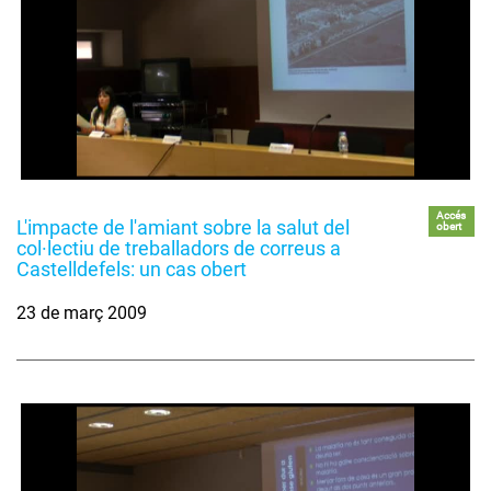
Accés
L'impacte de l'amiant sobre la salut del
obert
col·lectiu de treballadors de correus a
Castelldefels: un cas obert
23 de març 2009