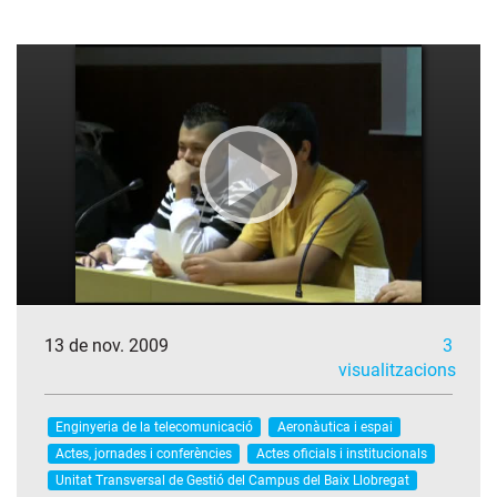
13 de nov. 2009
3
visualitzacions
Enginyeria de la telecomunicació
Aeronàutica i espai
Actes, jornades i conferències
Actes oficials i institucionals
Unitat Transversal de Gestió del Campus del Baix Llobregat