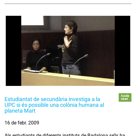
Accés
Estudiantat de secundària investiga a la
obert
UPC si és possible una colònia humana al
planeta Mart
16 de febr. 2009
Als estudiants de diferents instituts de Badalona se’ls ha