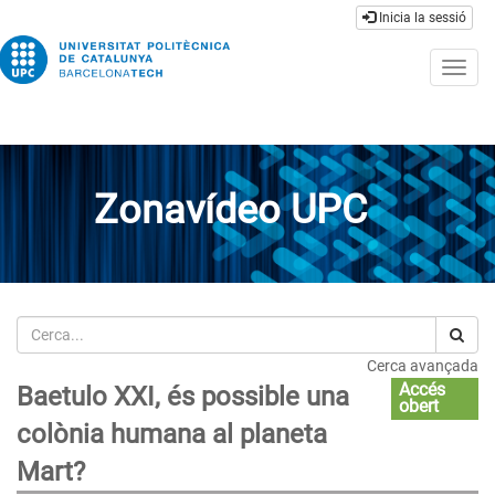
Inicia la sessió
Togg
navig
Zonavídeo UPC
Cerca
Cerca avançada
Accés
Baetulo XXI, és possible una
obert
colònia humana al planeta
Mart?