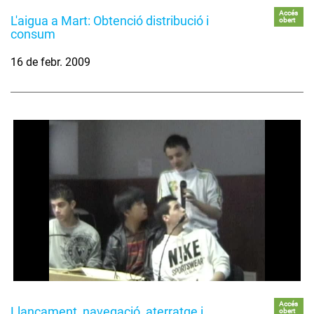
Accés
L'aigua a Mart: Obtenció distribució i
obert
consum
16 de febr. 2009
Accés
Llançament, navegació, aterratge i
obert