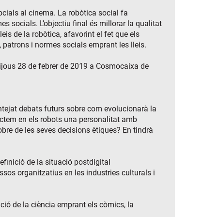
ocials al cinema. La robòtica social fa
socials. L’objectiu final és millorar la qualitat
is de la robòtica, afavorint el fet que els
patrons i normes socials emprant les lleis.
 Dijous 28 de febrer de 2019 a Cosmocaixa de
lantejat debats futurs sobre com evolucionarà la
jectem en els robots una personalitat amb
obre de les seves decisions ètiques? En tindrà
efinició de la situació postdigital
sos organitzatius en les industries culturals i
ació de la ciència emprant els còmics, la