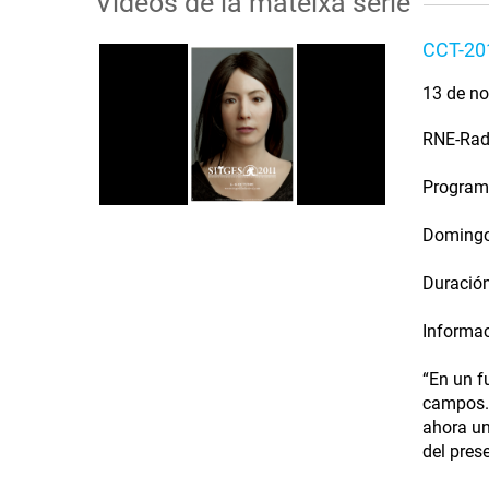
Vídeos de la mateixa sèrie
CCT-201
13 de no
RNE-Rad
Programa
Domingo
Duración
Informac
“En un f
campos. 
ahora un
del prese