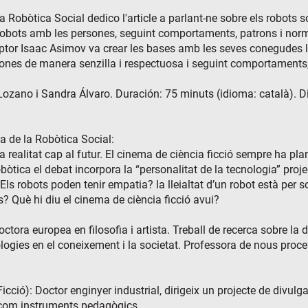
 Robòtica Social dedico l'article a parlant-ne sobre els robots s
 robots amb les persones, seguint comportaments, patrons i normes 
iptor Isaac Asimov va crear les bases amb les seves conegudes lle
ones de manera senzilla i respectuosa i seguint comportaments, 
la Lozano i Sandra Álvaro. Duración: 75 minuts (idioma: català).
a de la Robòtica Social:
na realitat cap al futur. El cinema de ciència ficció sempre ha p
obòtica el debat incorpora la “personalitat de la tecnologia” pro
ls robots poden tenir empatia? la lleialtat d’un robot està per s
? Què hi diu el cinema de ciència ficció avui?
ctora europea en filosofia i artista. Treball de recerca sobre la d
ogies en el coneixement i la societat. Professora de nous proces
cció): Doctor enginyer industrial, dirigeix un projecte de divulg
ic com instruments pedagògics.