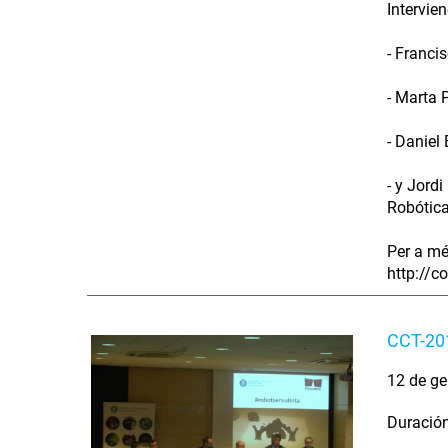
Intervien
- Franci
- Marta 
- Daniel 
- y Jordi
Robótica
Per a mé
http://c
CCT-201
12 de ge
Duración