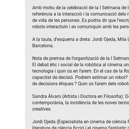
Amb motiu de la celebració de la I Setmana de la
referència a la interacció i la comunicació dels
de vida de les persones. Es podria dir que l’escr
robots interactuïn i es comuniquin amb les pers
A la taula, d’esquerra a dreta: Jordi Ojeda, Mi
Barcelona.
Nota de premsa de l’organització de la I Setman
El debat ètic i social de la robòtica al cinema u
tecnologia i quin ús en farem. En el cas de la R
capacitat de decisió. Podrem estimar un robot? E
de decisions ètiques ? Quin ús farem dels robots
Sandra Àlvaro (Artista i Doctora en Filosofia): Do
contemporània, la incidència de les noves tecnol
creatives.
Jordi Ojeda (Especialista en cinema de ciència Fi
literatura de ciència ficció i el cinema fantàst