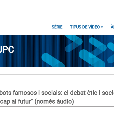
SÈRIE
TIPUS DE VÍDEO
À
UPC
ts famosos i socials: el debat ètic i soci
t cap al futur” (només àudio)