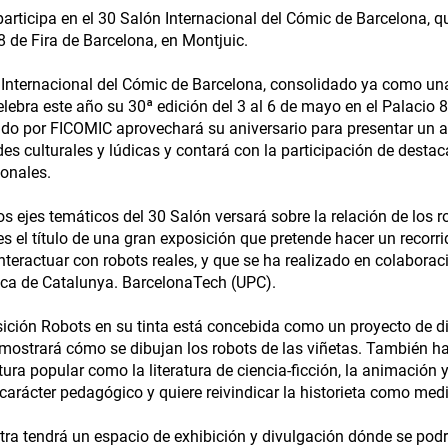
articipa en el 30 Salón Internacional del Cómic de Barcelona, qu
 de Fira de Barcelona, en Montjuic.
 Internacional del Cómic de Barcelona, consolidado ya como un
celebra este año su 30ª edición del 3 al 6 de mayo en el Palacio 
do por FICOMIC aprovechará su aniversario para presentar un 
des culturales y lúdicas y contará con la participación de dest
ionales.
os ejes temáticos del 30 Salón versará sobre la relación de los ro
es el título de una gran exposición que pretende hacer un recorrid
nteractuar con robots reales, y que se ha realizado en colaborac
ica de Catalunya. BarcelonaTech (UPC).
ición Robots en su tinta está concebida como un proyecto de divu
mostrará cómo se dibujan los robots de las viñetas. También ha
tura popular como la literatura de ciencia-ficción, la animación y
 carácter pedagógico y quiere reivindicar la historieta como med
ra tendrá un espacio de exhibición y divulgación dónde se podrá