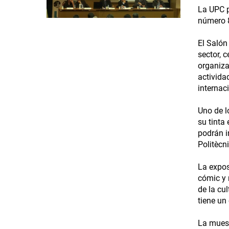
La UPC p
número 8
El Salón
sector, 
organiza
activida
internac
Uno de l
su tinta 
podrán i
Politècn
La expos
cómic y 
de la cul
tiene un
La muest