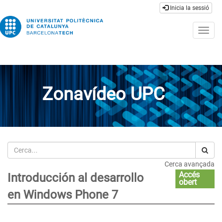
Inicia la sessió
Togg
navig
Zonavídeo UPC
Cerca
Cerca avançada
Accés
Introducción al desarrollo
obert
en Windows Phone 7