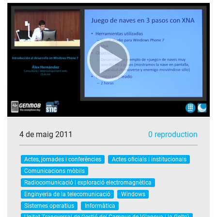
4 de maig 2011
0 reproduction
Actes, jornades i conferències
Actes oficials i institucionals
Comunicacions mòbils
Radiocomunicació i exploració electromagnètica
Enginyeria de la telecomunicació
Windows
Sistemes operatius
Informàtica