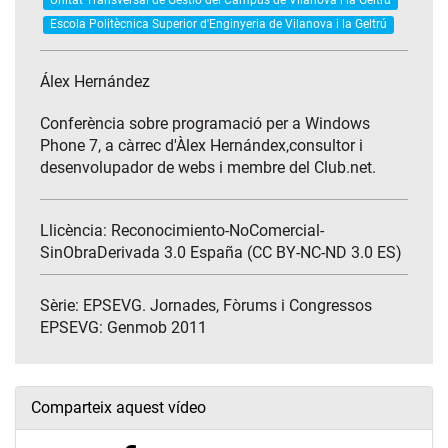
Unitat Transversal de Gestió del Campus de Vilanova i la Geltrú
Escola Politècnica Superior d'Enginyeria de Vilanova i la Geltrú
Álex Hernández
Conferència sobre programació per a Windows
Phone 7, a càrrec d'Àlex Hernándex,consultor i
desenvolupador de webs i membre del Club.net.
Llicència: Reconocimiento-NoComercial-
SinObraDerivada 3.0 España (CC BY-NC-ND 3.0 ES)
Sèrie:
EPSEVG. Jornades, Fòrums i Congressos
EPSEVG: Genmob 2011
Comparteix aquest vídeo