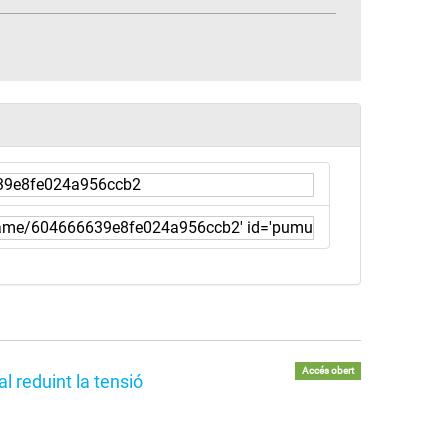
Accés obert
l reduint la tensió