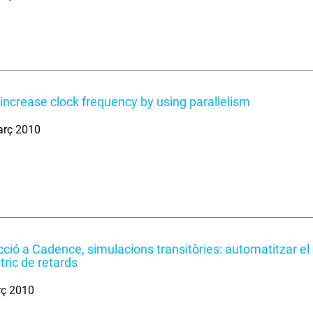
increase clock frequency by using parallelism
arç 2010
cció a Cadence, simulacions transitòries: automatitzar el c
ric de retards
rç 2010