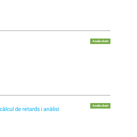
Accés obert
Accés obert
àlcul de retards i anàlisi