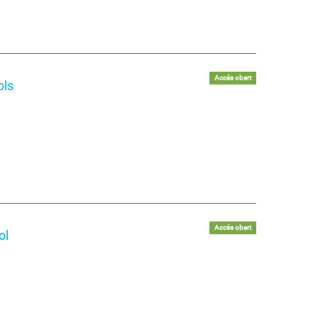
Accés obert
ols
Accés obert
ol