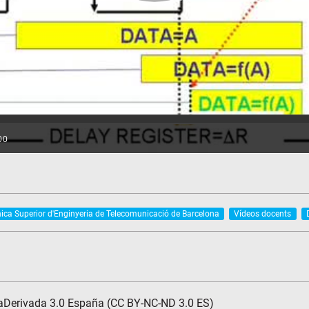
ica Superior d'Enginyeria de Telecomunicació de Barcelona
Vídeos docents
aDerivada 3.0 España (CC BY-NC-ND 3.0 ES)