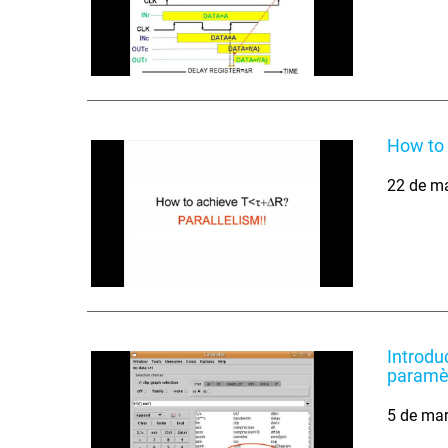
How to 
22 de m
Introdu
paramèt
5 de ma