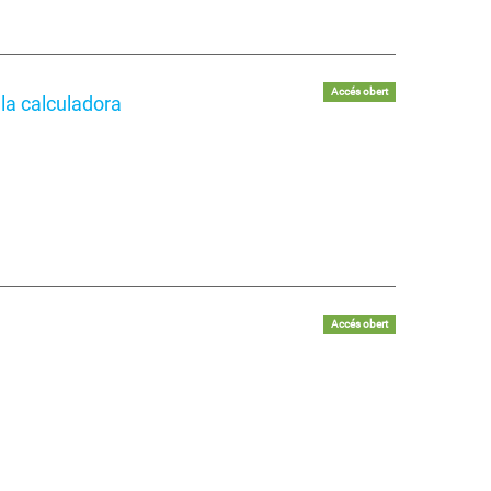
Accés obert
la calculadora
Accés obert