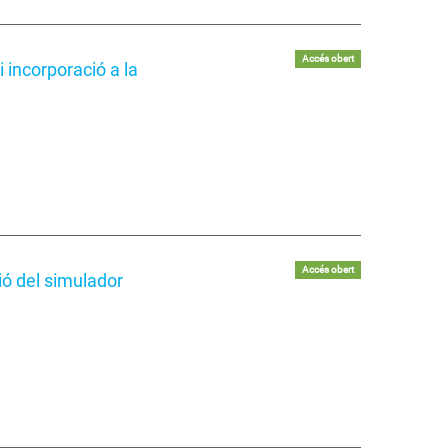
Accés obert
 incorporació a la
Accés obert
ió del simulador