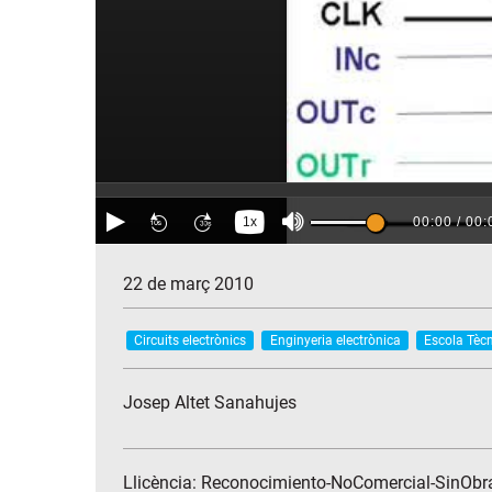
22 de març 2010
Circuits electrònics
Enginyeria electrònica
Escola Tècn
Josep Altet Sanahujes
Llicència: Reconocimiento-NoComercial-SinObr