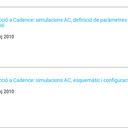
cció a Cadence: simulacions AC, definició de paràmetres i
ió
rç 2010
cció a Cadence: simulacions AC, esquemàtic i configurac
rç 2010