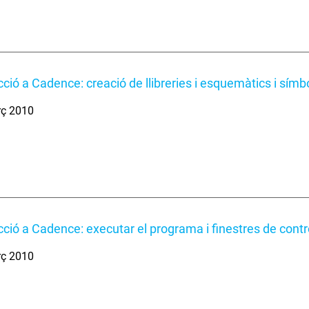
cció a Cadence: creació de llibreries i esquemàtics i símb
rç 2010
cció a Cadence: executar el programa i finestres de contr
rç 2010