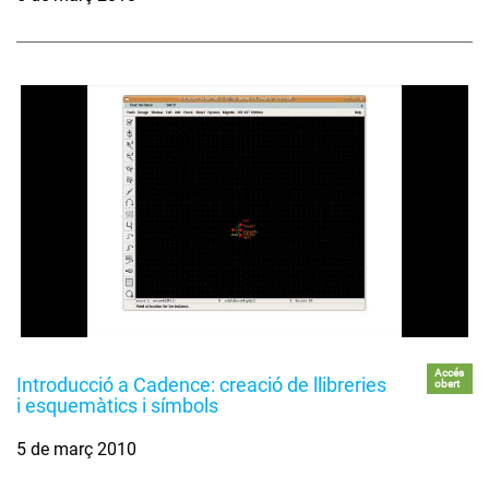
Accés
Introducció a Cadence: creació de llibreries
obert
i esquemàtics i símbols
5 de març 2010