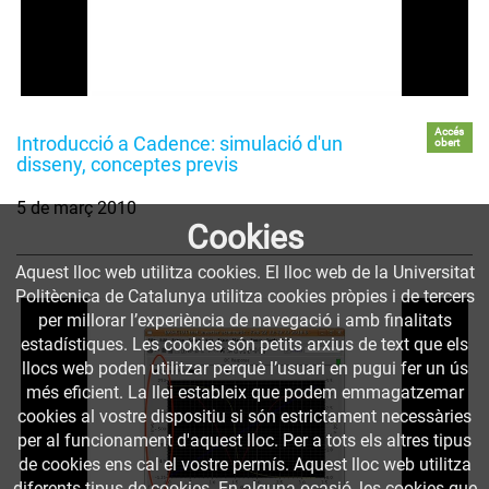
Accés
Introducció a Cadence: simulació d'un
obert
disseny, conceptes previs
5 de març 2010
Cookies
Aquest lloc web utilitza cookies. El lloc web de la Universitat
Politècnica de Catalunya utilitza cookies pròpies i de tercers
per millorar l’experiència de navegació i amb finalitats
estadístiques. Les cookies són petits arxius de text que els
llocs web poden utilitzar perquè l’usuari en pugui fer un ús
més eficient. La llei estableix que podem emmagatzemar
cookies al vostre dispositiu si són estrictament necessàries
per al funcionament d'aquest lloc. Per a tots els altres tipus
de cookies ens cal el vostre permís. Aquest lloc web utilitza
diferents tipus de cookies. En alguna ocasió, les cookies que