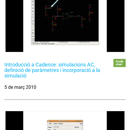
Accés
Introducció a Cadence: simulacions AC,
obert
definició de paràmetres i incorporació a la
simulació
5 de març 2010