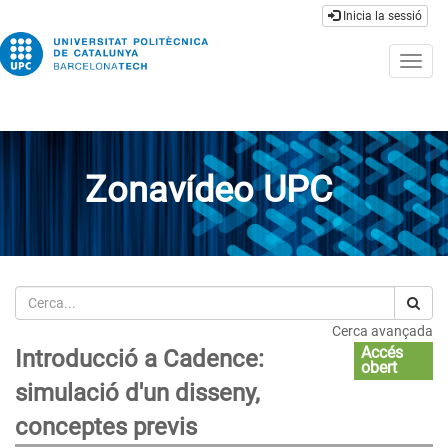
Inicia la sessió
Togg
navig
Zonavídeo UPC
Cerca
Cerca avançada
Accés
Introducció a Cadence:
obert
simulació d'un disseny,
conceptes previs