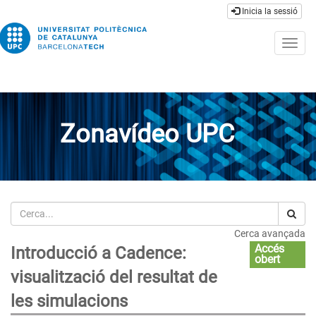
Inicia la sessió
Togg
navig
Zonavídeo UPC
Cerca
Cerca avançada
Accés
Introducció a Cadence:
obert
visualització del resultat de
les simulacions