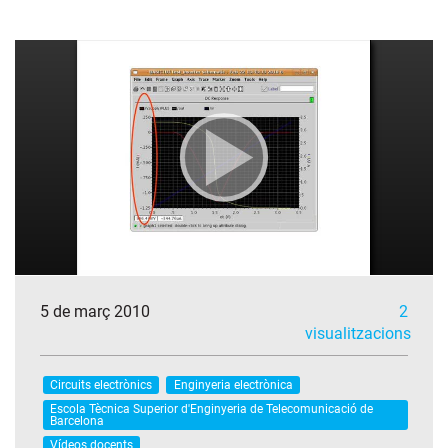
5 de març 2010
2
visualitzacions
Circuits electrònics
Enginyeria electrònica
Escola Tècnica Superior d'Enginyeria de Telecomunicació de
Barcelona
Vídeos docents