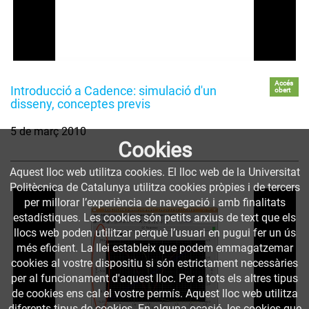
Accés
Introducció a Cadence: simulació d'un
obert
disseny, conceptes previs
5 de març 2010
Cookies
Aquest lloc web utilitza cookies. El lloc web de la Universitat
Politècnica de Catalunya utilitza cookies pròpies i de tercers
per millorar l’experiència de navegació i amb finalitats
estadístiques. Les cookies són petits arxius de text que els
llocs web poden utilitzar perquè l’usuari en pugui fer un ús
més eficient. La llei estableix que podem emmagatzemar
cookies al vostre dispositiu si són estrictament necessàries
per al funcionament d'aquest lloc. Per a tots els altres tipus
de cookies ens cal el vostre permís. Aquest lloc web utilitza
diferents tipus de cookies. En alguna ocasió, les cookies que