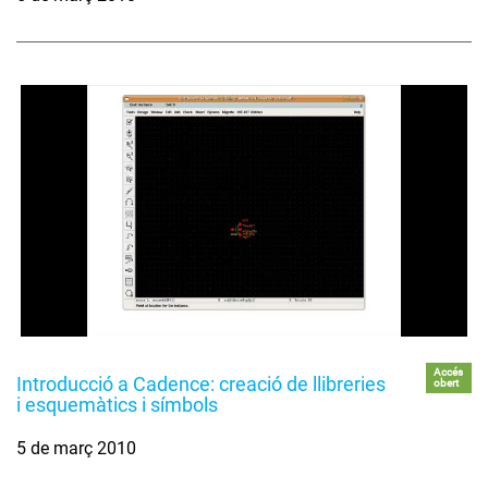
Accés
Introducció a Cadence: creació de llibreries
obert
i esquemàtics i símbols
5 de març 2010