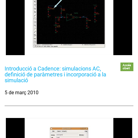
Accés
Introducció a Cadence: simulacions AC,
obert
definició de paràmetres i incorporació a la
simulació
5 de març 2010