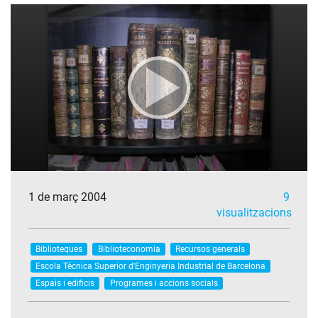
1 de març 2004
9
visualitzacions
Biblioteques
Biblioteconomia
Recursos generals
Escola Tècnica Superior d'Enginyeria Industrial de Barcelona
Espais i edificis
Programes i accions socials