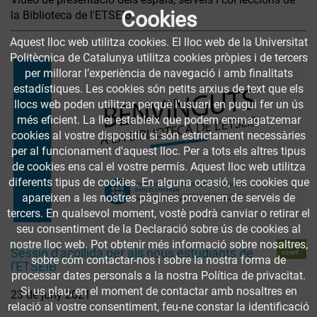
Cookies
la Biblioteca de l'ETSEIB.
Aquest lloc web utilitza cookies. El lloc web de la Universitat
Politècnica de Catalunya utilitza cookies pròpies i de tercers
per millorar l’experiència de navegació i amb finalitats
estadístiques. Les cookies són petits arxius de text que els
llocs web poden utilitzar perquè l’usuari en pugui fer un ús
més eficient. La llei estableix que podem emmagatzemar
cookies al vostre dispositiu si són estrictament necessàries
per al funcionament d'aquest lloc. Per a tots els altres tipus
de cookies ens cal el vostre permís. Aquest lloc web utilitza
diferents tipus de cookies. En alguna ocasió, les cookies que
apareixen a les nostres pàgines provenen de serveis de
tercers. En qualsevol moment, vostè podrà canviar o retirar el
seu consentiment de la Declaració sobre ús de cookies al
nostre lloc web. Pot obtenir més informació sobre nosaltres,
Accés
Sessió d'acollida per als nous estudiants de
obert
sobre cóm contactar-nos i sobre la nostra forma de
l'ETSEIB
processar dates personals a la nostra Política de privacitat.
Si us plau, en el moment de contactar amb nosaltres en
23 de juny 2021
relació al vostre consentiment, feu-ne constar la identificació