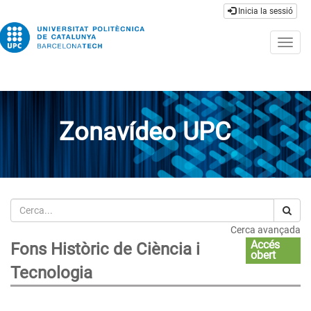
Inicia la sessió
Togg
navig
Zonavídeo UPC
Cerca
Cerca avançada
Accés
Fons Històric de Ciència i
obert
Tecnologia