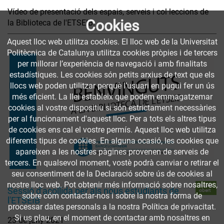
Vídeo de presentació dels espais, serveis i col·leccions de
Cookies
la Biblioteca de l'ETSEIB.
Aquest lloc web utilitza cookies. El lloc web de la Universitat
Politècnica de Catalunya utilitza cookies pròpies i de tercers
per millorar l’experiència de navegació i amb finalitats
estadístiques. Les cookies són petits arxius de text que els
llocs web poden utilitzar perquè l’usuari en pugui fer un ús
més eficient. La llei estableix que podem emmagatzemar
cookies al vostre dispositiu si són estrictament necessàries
per al funcionament d'aquest lloc. Per a tots els altres tipus
de cookies ens cal el vostre permís. Aquest lloc web utilitza
diferents tipus de cookies. En alguna ocasió, les cookies que
apareixen a les nostres pàgines provenen de serveis de
tercers. En qualsevol moment, vostè podrà canviar o retirar el
seu consentiment de la Declaració sobre ús de cookies al
nostre lloc web. Pot obtenir més informació sobre nosaltres,
Accés
Sessió d'acollida per als nous estudiants de
obert
sobre cóm contactar-nos i sobre la nostra forma de
l'ETSEIB
processar dates personals a la nostra Política de privacitat.
Si us plau, en el moment de contactar amb nosaltres en
23 de juny 2021