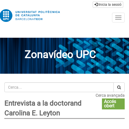
Inicia la sessió
Togg
navig
Zonavídeo UPC
Cerca
Cerca avançada
Accés
Entrevista a la doctorand
obert
Carolina E. Leyton