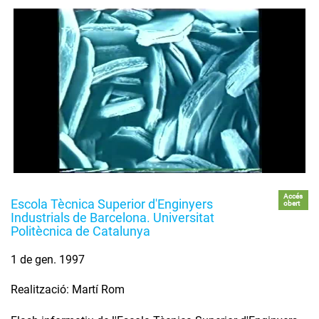
Accés
Escola Tècnica Superior d'Enginyers
obert
Industrials de Barcelona. Universitat
Politècnica de Catalunya
1 de gen. 1997
Realització: Martí Rom