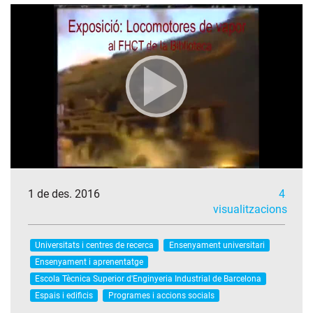
1 de des. 2016
4
visualitzacions
Universitats i centres de recerca
Ensenyament universitari
Ensenyament i aprenentatge
Escola Tècnica Superior d'Enginyeria Industrial de Barcelona
Espais i edificis
Programes i accions socials