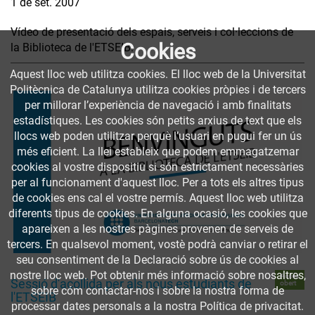
1 de set. 2007
Vídeo de presentació dels espais, serveis i col·leccions de
Cookies
la Biblioteca de l'ETSEIB.
Aquest lloc web utilitza cookies. El lloc web de la Universitat
Politècnica de Catalunya utilitza cookies pròpies i de tercers
per millorar l’experiència de navegació i amb finalitats
estadístiques. Les cookies són petits arxius de text que els
llocs web poden utilitzar perquè l’usuari en pugui fer un ús
més eficient. La llei estableix que podem emmagatzemar
cookies al vostre dispositiu si són estrictament necessàries
per al funcionament d'aquest lloc. Per a tots els altres tipus
de cookies ens cal el vostre permís. Aquest lloc web utilitza
diferents tipus de cookies. En alguna ocasió, les cookies que
apareixen a les nostres pàgines provenen de serveis de
tercers. En qualsevol moment, vostè podrà canviar o retirar el
seu consentiment de la Declaració sobre ús de cookies al
nostre lloc web. Pot obtenir més informació sobre nosaltres,
Accés
Sessió d'acollida per als nous estudiants de
obert
sobre cóm contactar-nos i sobre la nostra forma de
l'ETSEIB
processar dates personals a la nostra Política de privacitat.