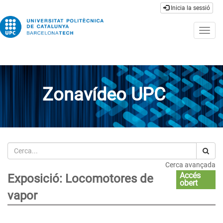
Inicia la sessió
Togg
navig
Zonavídeo UPC
Cerca
Cerca avançada
Accés
Exposició: Locomotores de
obert
vapor