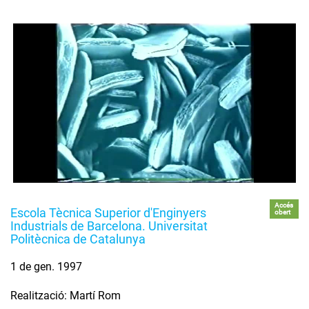
Accés
Escola Tècnica Superior d'Enginyers
obert
Industrials de Barcelona. Universitat
Politècnica de Catalunya
1 de gen. 1997
Realització: Martí Rom