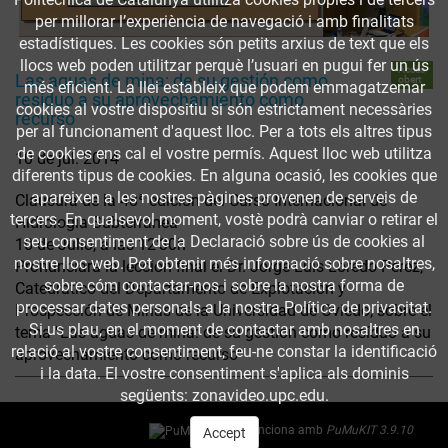
per millorar l’experiència de navegació i amb finalitats
estadístiques. Les cookies són petits arxius de text que els
llocs web poden utilitzar perquè l’usuari en pugui fer un ús
Accés
Las aguas de mina: de su gestión como
obert
més eficient. La llei estableix que podem emmagatzemar
resíduo a su aprovechamiento como
cookies al vostre dispositiu si són estrictament necessàries
recurso
per al funcionament d'aquest lloc. Per a tots els altres tipus
de cookies ens cal el vostre permís. Aquest lloc web utilitza
10 de jul. 2014
diferents tipus de cookies. En alguna ocasió, les cookies que
apareixen a les nostres pàgines provenen de serveis de
Clausura de la 48ª edición del Curso Internacional de
tercers. En qualsevol moment, vostè podrà canviar o retirar el
Hidrología Subterránea
seu consentiment de la Declaració sobre ús de cookies al
10 de Julio, a las 12'30h
nostre lloc web. Pot obtenir més informació sobre nosaltres,
Pronunciará la lección final el Dr. Jorge Luís Loredo Pérez,
sobre cóm contactar-nos i sobre la nostra forma de
Catedràtico del Departamento de Explotación y
processar dates personals a la nostra Política de privacitat.
Prospección de Minas de la Universidad de Oviedo, sobre el
Si us plau, en el moment de contactar amb nosaltres en
tema "Las aguas de mina: de su gestión como resíduo a su
relació al vostre consentiment, feu-ne constar la identificació
aprovechamiento como recurso"
i la data. El vostre consentiment s'aplica als dominis
següents: zonavideo.upc.edu.
Funciona amb
PuMuKIT 3.9.10
Accept