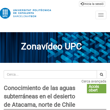
Inicia la sessió
Togg
navig
Zonavídeo UPC
Cerca
Cerca avançada
Accés
Conocimiento de las aguas
obert
subterráneas en el desierto
de Atacama, norte de Chile