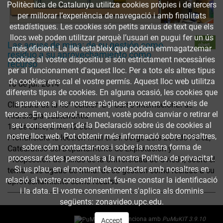
Politècnica de Catalunya utilitza cookies pròpies i de tercers
per millorar l’experiència de navegació i amb finalitats
estadístiques. Les cookies són petits arxius de text que els
llocs web poden utilitzar perquè l’usuari en pugui fer un ús
Accés
Las aguas de mina: de su gestión como
obert
més eficient. La llei estableix que podem emmagatzemar
resíduo a su aprovechamiento como
cookies al vostre dispositiu si són estrictament necessàries
recurso
per al funcionament d'aquest lloc. Per a tots els altres tipus
de cookies ens cal el vostre permís. Aquest lloc web utilitza
10 de jul. 2014
diferents tipus de cookies. En alguna ocasió, les cookies que
apareixen a les nostres pàgines provenen de serveis de
Clausura de la 48ª edición del Curso Internacional de
tercers. En qualsevol moment, vostè podrà canviar o retirar el
Hidrología Subterránea
seu consentiment de la Declaració sobre ús de cookies al
10 de Julio, a las 12'30h
nostre lloc web. Pot obtenir més informació sobre nosaltres,
Pronunciará la lección final el Dr. Jorge Luís Loredo Pérez,
sobre cóm contactar-nos i sobre la nostra forma de
Catedràtico del Departamento de Explotación y
processar dates personals a la nostra Política de privacitat.
Prospección de Minas de la Universidad de Oviedo, sobre el
Si us plau, en el moment de contactar amb nosaltres en
tema "Las aguas de mina: de su gestión como resíduo a su
relació al vostre consentiment, feu-ne constar la identificació
aprovechamiento como recurso"
i la data. El vostre consentiment s'aplica als dominis
següents: zonavideo.upc.edu.
Funciona amb
PuMuKIT 3.9.10
Accept