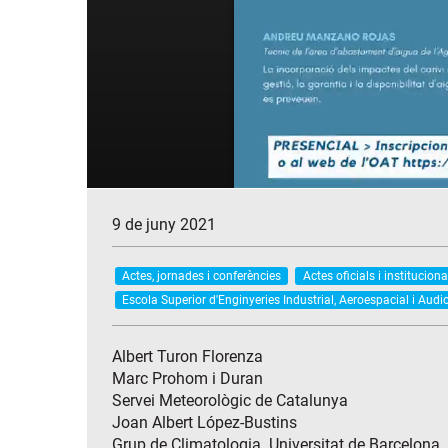
9 de juny 2021
Actes, jornades i conferències
Actes oficials i instituciona
Escola Superior d'Enginyeries Industrial, Aeroespacial i Audi
Albert Turon Florenza
Marc Prohom i Duran
Servei Meteorològic de Catalunya
Joan Albert López-Bustins
Grup de Climatologia. Universitat de Barcelona