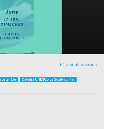
61 visualitzacions
sostenible
Càtedra UNESCO de Sostenibilitat