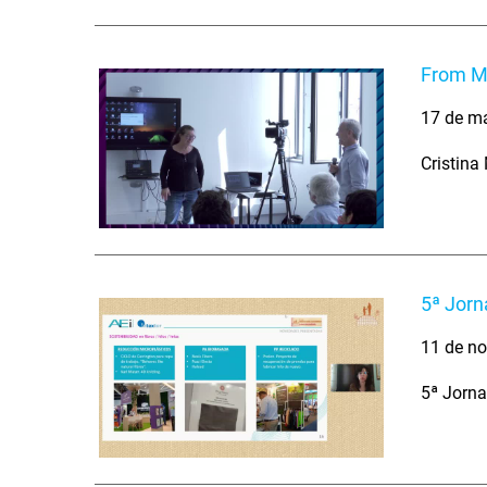
From Mo
17 de m
Cristina
5ª Jorn
11 de no
5ª Jorna