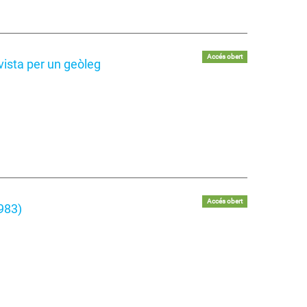
Accés obert
vista per un geòleg
Accés obert
1983)