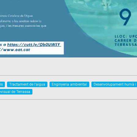
ls
Tractament de l'aigua
Enginyeria ambiental
Desenvolupament humà i 
ovisual de Terrassa