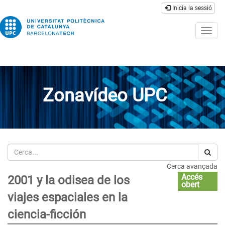
Inicia la sessió
Togg
navig
Zonavídeo UPC
Cerca
Cerca avançada
Accés
2001 y la odisea de los
obert
viajes espaciales en la
ciencia-ficción