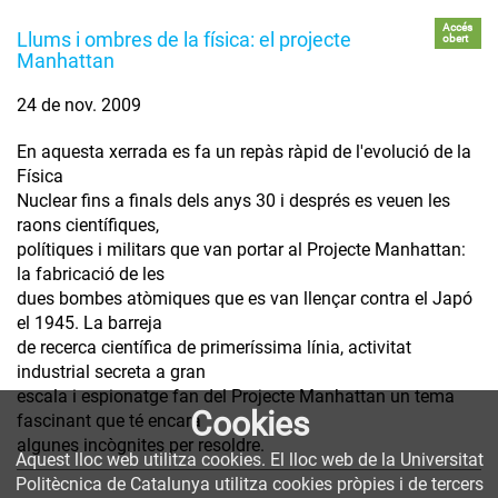
Accés
Llums i ombres de la física: el projecte
obert
Manhattan
24 de nov. 2009
En aquesta xerrada es fa un repàs ràpid de l'evolució de la
Física
Nuclear fins a finals dels anys 30 i després es veuen les
raons científiques,
polítiques i militars que van portar al Projecte Manhattan:
la fabricació de les
dues bombes atòmiques que es van llençar contra el Japó
el 1945. La barreja
de recerca científica de primeríssima línia, activitat
industrial secreta a gran
escala i espionatge fan del Projecte Manhattan un tema
Cookies
fascinant que té encara
algunes incògnites per resoldre.
Aquest lloc web utilitza cookies. El lloc web de la Universitat
Politècnica de Catalunya utilitza cookies pròpies i de tercers