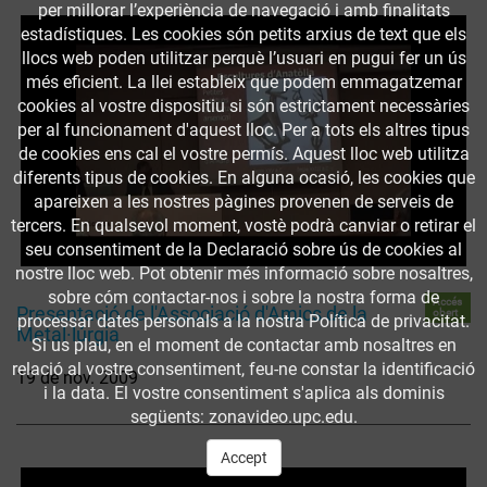
per millorar l’experiència de navegació i amb finalitats
estadístiques. Les cookies són petits arxius de text que els
llocs web poden utilitzar perquè l’usuari en pugui fer un ús
més eficient. La llei estableix que podem emmagatzemar
cookies al vostre dispositiu si són estrictament necessàries
per al funcionament d'aquest lloc. Per a tots els altres tipus
de cookies ens cal el vostre permís. Aquest lloc web utilitza
diferents tipus de cookies. En alguna ocasió, les cookies que
apareixen a les nostres pàgines provenen de serveis de
tercers. En qualsevol moment, vostè podrà canviar o retirar el
seu consentiment de la Declaració sobre ús de cookies al
nostre lloc web. Pot obtenir més informació sobre nosaltres,
sobre cóm contactar-nos i sobre la nostra forma de
Accés
Presentació de l'Associació d'Amics de la
obert
processar dates personals a la nostra Política de privacitat.
Metal·lúrgia
Si us plau, en el moment de contactar amb nosaltres en
relació al vostre consentiment, feu-ne constar la identificació
19 de nov. 2009
i la data. El vostre consentiment s'aplica als dominis
següents: zonavideo.upc.edu.
Accept