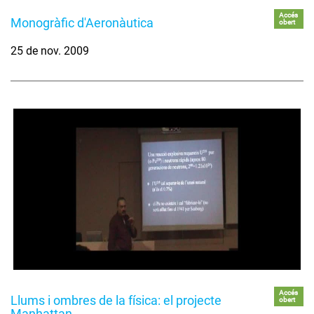
Accés
Monogràfic d'Aeronàutica
obert
25 de nov. 2009
Accés
Llums i ombres de la física: el projecte
obert
Manhattan