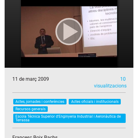
11 de març 2009
10
visualitzacions
Actes, jornades i conferències
Actes oficials i institucionals
Recursos generals
Escola Técnica Superior d'Enginyeria Industrial i Aeronàutica de
Terrassa
Francesc Boix Bachs