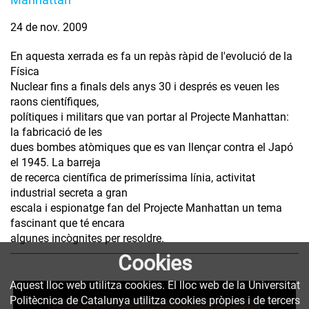
24 de nov. 2009
En aquesta xerrada es fa un repàs ràpid de l'evolució de la
Física
Nuclear fins a finals dels anys 30 i després es veuen les
raons científiques,
polítiques i militars que van portar al Projecte Manhattan:
la fabricació de les
dues bombes atòmiques que es van llençar contra el Japó
el 1945. La barreja
de recerca científica de primeríssima línia, activitat
industrial secreta a gran
escala i espionatge fan del Projecte Manhattan un tema
fascinant que té encara
algunes incògnites per resoldre.
Cookies
Aquest lloc web utilitza cookies. El lloc web de la Universitat
Politècnica de Catalunya utilitza cookies pròpies i de tercers