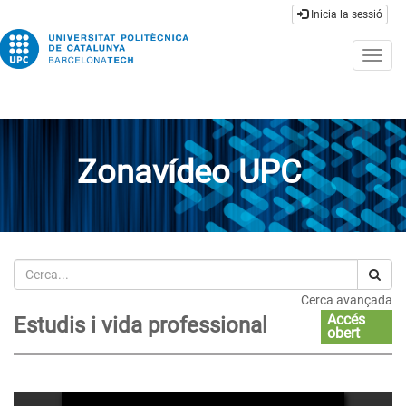
Inicia la sessió
Togg
navig
Zonavídeo UPC
Cerca
Cerca avançada
Accés
Estudis i vida professional
obert