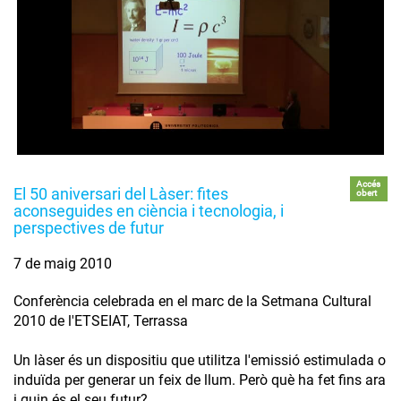
Accés
El 50 aniversari del Làser: fites
obert
aconseguides en ciència i tecnologia, i
perspectives de futur
7 de maig 2010
Conferència celebrada en el marc de la Setmana Cultural
2010 de l'ETSEIAT, Terrassa
Un làser és un dispositiu que utilitza l'emissió estimulada o
induïda per generar un feix de llum. Però què ha fet fins ara
i quin és el seu futur?