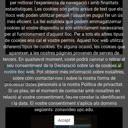
per millorar l’experiència de navegació i amb finalitats
estadístiques. Les cookies són petits arxius de text que els
llocs web poden utilitzar perquè l’usuari en pugui fer un ús
més eficient. La llei estableix que podem emmagatzemar
cookies al vostre dispositiu si són estrictament necessàries
per al funcionament d'aquest lloc. Per a tots els altres tipus
de cookies ens cal el vostre permís. Aquest lloc web utilitza
diferents tipus de cookies. En alguna ocasió, les cookies que
apareixen a les nostres pàgines provenen de serveis de
tercers. En qualsevol moment, vostè podrà canviar o retirar el
Accés
seu consentiment de la Declaració sobre ús de cookies al
Presentació de l'Associació d'Amics de la
obert
Metal·lúrgia
nostre lloc web. Pot obtenir més informació sobre nosaltres,
sobre cóm contactar-nos i sobre la nostra forma de
19 de nov. 2009
processar dates personals a la nostra Política de privacitat.
Si us plau, en el moment de contactar amb nosaltres en
relació al vostre consentiment, feu-ne constar la identificació
i la data. El vostre consentiment s'aplica als dominis
següents: zonavideo.upc.edu.
Accept