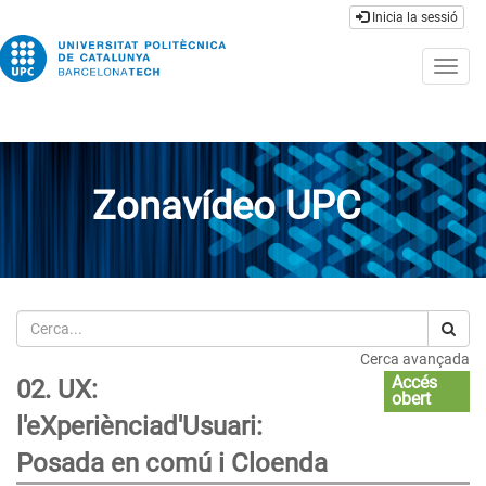
Inicia la sessió
Togg
navig
Zonavídeo UPC
Cerca
Cerca avançada
Accés
02. UX:
obert
l'eXperiènciad'Usuari:
Posada en comú i Cloenda