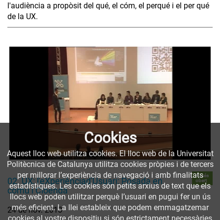
l'audiència a propòsit del qué, el cóm, el perqué i el per qué
de la UX.
Cookies
Aquest lloc web utilitza cookies. El lloc web de la Universitat
Politècnica de Catalunya utilitza cookies pròpies i de tercers
per millorar l’experiència de navegació i amb finalitats
Accés
02. UX: l'eXperiènciad'Usuari: Posada en
obert
estadístiques. Les cookies són petits arxius de text que els
comú i Cloenda
llocs web poden utilitzar perquè l’usuari en pugui fer un ús
més eficient. La llei estableix que podem emmagatzemar
24 de nov. 2013
cookies al vostre dispositiu si són estrictament necessàries