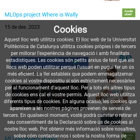
Accés
MLOps project Where is Wally
obert
15 de des. 2023
Cookies
Aquest lloc web utilitza cookies. El lloc web de la Universitat
Politècnica de Catalunya utilitza cookies pròpies i de tercers
per millorar l’experiència de navegació i amb finalitats
estadístiques. Les cookies són petits arxius de text que els
llocs web poden utilitzar perquè l’usuari en pugui fer un ús
més eficient. La llei estableix que podem emmagatzemar
cookies al vostre dispositiu si són estrictament necessàries
per al funcionament d'aquest lloc. Per a tots els altres tipus
de cookies ens cal el vostre permís. Aquest lloc web utilitza
diferents tipus de cookies. En alguna ocasió, les cookies que
apareixen a les nostres pàgines provenen de serveis de
tercers. En qualsevol moment, vostè podrà canviar o retirar el
seu consentiment de la Declaració sobre ús de cookies al
nostre lloc web. Pot obtenir més informació sobre nosaltres,
sobre cóm contactar-nos i sobre la nostra forma de
Accés
MLOps project Brain't
obert