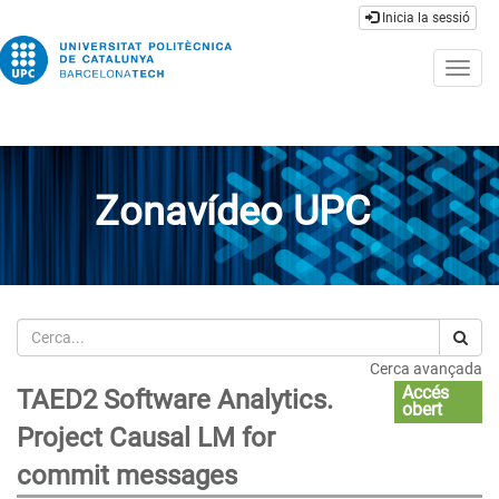
Inicia la sessió
Togg
navig
Zonavídeo UPC
Cerca
Cerca avançada
Accés
TAED2 Software Analytics.
obert
Project Causal LM for
commit messages